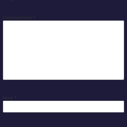
Commentaire
*
Nom
*