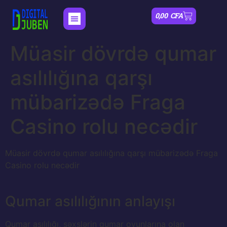
0,00
CFA
Nos Formations
Mon compte
Müasir dövrdə qumar
asılılığına qarşı
mübarizədə Fraga
Casino rolu necədir
Müasir dövrdə qumar asılılığına qarşı mübarizədə Fraga
Casino rolu necədir
Qumar asılılığının anlayışı
Qumar asılılığı, şəxslərin qumar oyunlarına olan