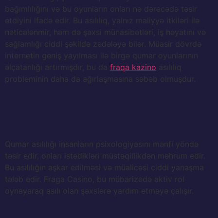
bağımlılığını və bu oyunların onları nə dərəcədə təsir
etdiyini ifadə edir. Bu asılılıq, yalnız maliyyə itkiləri ilə
nəticələnmir, həm də şəxsi münasibətləri, iş həyatını və
sağlamlığı ciddi şəkildə zədələyə bilər. Müasir dövrdə
internetin geniş yayılması ilə birgə qumar oyunlarının
əlçatanlığı artırmışdır, bu da
fraqa kazino
asılılıq
probleminin daha da ağırlaşmasına səbəb olmuşdur.
Qumar asılılığı insanların psixologiyasını mənfi yöndə
təsir edir, onları istədikləri müstəqillikdən məhrum edir.
Bu asılılığın aşkar edilməsi və müalicəsi ciddi yanaşma
tələb edir. Fraga Casino, bu mübarizədə aktiv rol
oynayaraq asılı olan şəxslərə yardım etməyə çalışır.