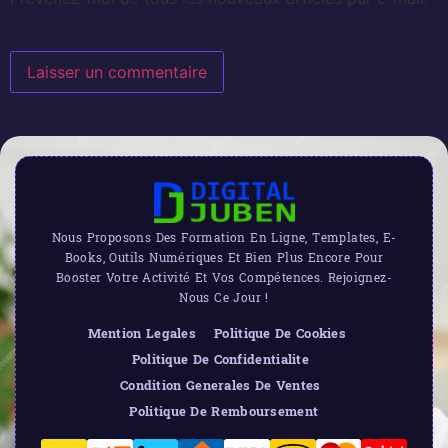
Nous Proposons Des Formation En Ligne, Templates, E-
Books, Outils Numériques Et Bien Plus Encore Pour
Booster Votre Activité Et Vos Compétences. Rejoignez-
Nous Ce Jour !
Mention Legales
Politique De Cookies
Politique De Confidentialite
Condition Generales De Ventes
Politique De Remboursement