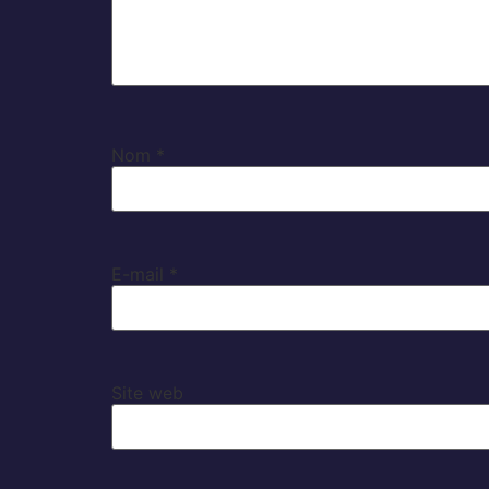
Nom
*
E-mail
*
Site web