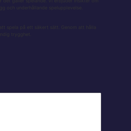
r det gäller spelande. Vi erbjuder insikter om
rygg och underhållande spelupplevelse.
att spela på ett säkert sätt. Genom att hålla
ndig trygghet.