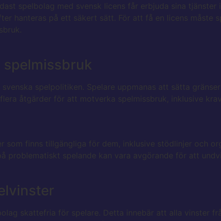
ndast spelbolag med svensk licens får erbjuda sina tjänster
r hanteras på ett säkert sätt. För att få en licens måste sp
sbruk.
h spelmissbruk
en svenska spelpolitiken. Spelare uppmanas att sätta gränse
flera åtgärder för att motverka spelmissbruk, inklusive kra
ser som finns tillgängliga för dem, inklusive stödlinjer och o
på problematiskt spelande kan vara avgörande för att undvi
elvinster
bolag skattefria för spelare. Detta innebär att alla vinster f