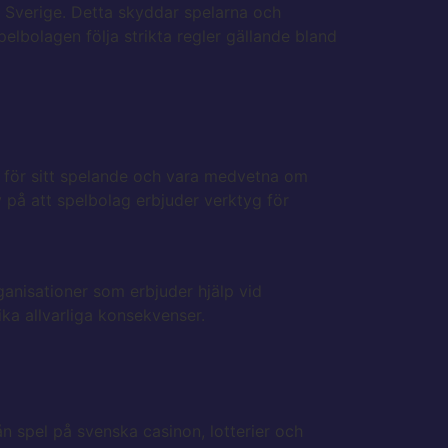
 i Sverige. Detta skyddar spelarna och
elbolagen följa strikta regler gällande bland
r för sitt spelande och vara medvetna om
v på att spelbolag erbjuder verktyg för
rganisationer som erbjuder hjälp vid
ka allvarliga konsekvenser.
rån spel på svenska casinon, lotterier och