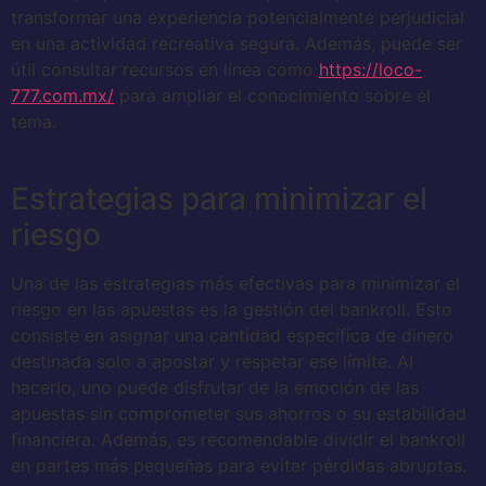
transformar una experiencia potencialmente perjudicial
en una actividad recreativa segura. Además, puede ser
útil consultar recursos en línea como
https://loco-
777.com.mx/
para ampliar el conocimiento sobre el
tema.
Estrategias para minimizar el
riesgo
Una de las estrategias más efectivas para minimizar el
riesgo en las apuestas es la gestión del bankroll. Esto
consiste en asignar una cantidad específica de dinero
destinada solo a apostar y respetar ese límite. Al
hacerlo, uno puede disfrutar de la emoción de las
apuestas sin comprometer sus ahorros o su estabilidad
financiera. Además, es recomendable dividir el bankroll
en partes más pequeñas para evitar pérdidas abruptas.