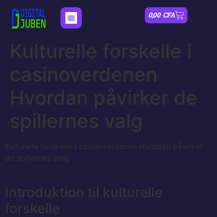
0,00
CFA
Nos Formations
Mon compte
Kulturelle forskelle i
casinoverdenen
Hvordan påvirker de
spillernes valg
Kulturelle forskelle i casinoverdenen Hvordan påvirker
de spillernes valg
Introduktion til kulturelle
forskelle