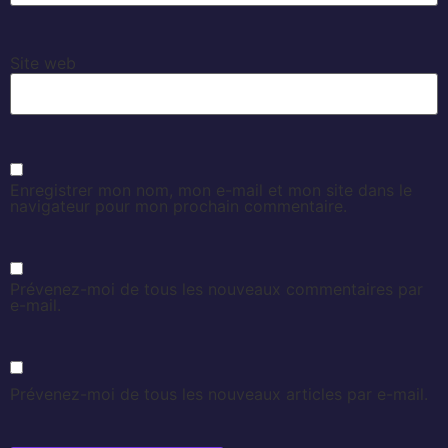
Site web
Enregistrer mon nom, mon e-mail et mon site dans le
navigateur pour mon prochain commentaire.
Prévenez-moi de tous les nouveaux commentaires par
e-mail.
Prévenez-moi de tous les nouveaux articles par e-mail.