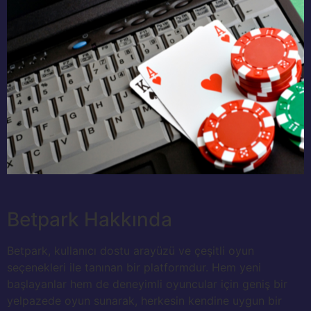
Betpark Hakkında
Betpark, kullanıcı dostu arayüzü ve çeşitli oyun
seçenekleri ile tanınan bir platformdur. Hem yeni
başlayanlar hem de deneyimli oyuncular için geniş bir
yelpazede oyun sunarak, herkesin kendine uygun bir