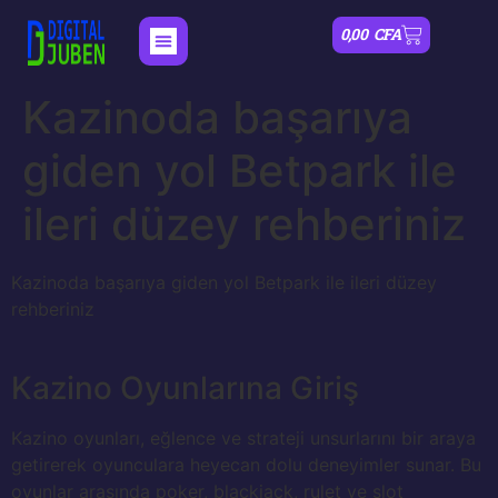
0,00
CFA
Kazinoda başarıya
giden yol Betpark ile
ileri düzey rehberiniz
Kazinoda başarıya giden yol Betpark ile ileri düzey
rehberiniz
Kazino Oyunlarına Giriş
Kazino oyunları, eğlence ve strateji unsurlarını bir araya
getirerek oyunculara heyecan dolu deneyimler sunar. Bu
oyunlar arasında poker, blackjack, rulet ve slot