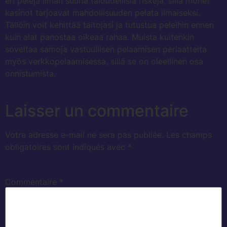
eri pelejä ilman suuria taloudellisia riskejä, sillä monet
kasinot tarjoavat mahdollisuuden pelata ilmaiseksi.
Tällöin voit kehittää taitojasi ja tutustua peleihin ennen
kuin alat panostaa oikeaa rahaa. Muista kuitenkin
soveltaa samoja vastuullisen pelaamisen periaatteita
myös verkkopelaamisessa, sillä se on oleellinen osa
onnistumista.
Laisser un commentaire
Votre adresse e-mail ne sera pas publiée.
Les champs
obligatoires sont indiqués avec
*
Commentaire
*