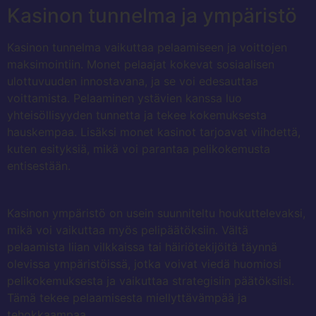
Kasinon tunnelma ja ympäristö
Kasinon tunnelma vaikuttaa pelaamiseen ja voittojen
maksimointiin. Monet pelaajat kokevat sosiaalisen
ulottuvuuden innostavana, ja se voi edesauttaa
voittamista. Pelaaminen ystävien kanssa luo
yhteisöllisyyden tunnetta ja tekee kokemuksesta
hauskempaa. Lisäksi monet kasinot tarjoavat viihdettä,
kuten esityksiä, mikä voi parantaa pelikokemusta
entisestään.
Kasinon ympäristö on usein suunniteltu houkuttelevaksi,
mikä voi vaikuttaa myös pelipäätöksiin. Vältä
pelaamista liian vilkkaissa tai häiriötekijöitä täynnä
olevissa ympäristöissä, jotka voivat viedä huomiosi
pelikokemuksesta ja vaikuttaa strategisiin päätöksiisi.
Tämä tekee pelaamisesta miellyttävämpää ja
tehokkaampaa.