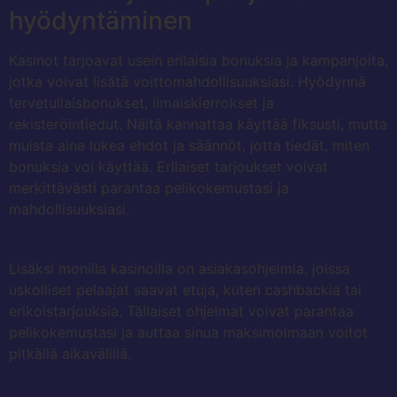
hyödyntäminen
Kasinot tarjoavat usein erilaisia bonuksia ja kampanjoita,
jotka voivat lisätä voittomahdollisuuksiasi. Hyödynnä
tervetuliaisbonukset, ilmaiskierrokset ja
rekisteröintiedut. Näitä kannattaa käyttää fiksusti, mutta
muista aina lukea ehdot ja säännöt, jotta tiedät, miten
bonuksia voi käyttää. Erilaiset tarjoukset voivat
merkittävästi parantaa pelikokemustasi ja
mahdollisuuksiasi.
Lisäksi monilla kasinoilla on asiakasohjelmia, joissa
uskolliset pelaajat saavat etuja, kuten cashbackia tai
erikoistarjouksia. Tällaiset ohjelmat voivat parantaa
pelikokemustasi ja auttaa sinua maksimoimaan voitot
pitkällä aikavälillä.