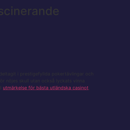
ascinerande
eltagit i prestigefyllda pokertävlingar och
för nöjes skull utan också lyckats vinna
ed
utmärkelse för bästa utländska casinot
,