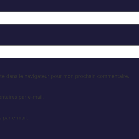
te dans le navigateur pour mon prochain commentaire.
taires par e-mail.
 par e-mail.