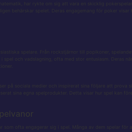
tematik, har rykte om sig att vara en skicklig pokerspelare.
ligen behärskar spelet. Deras engagemang för poker visar hu
iastiska spelare. Från rockstjärnor till popikoner, spelandet
 spel och vadslagning, ofta med stor entusiasm. Deras närvar
ioner.
lser på sociala medier och inspirerat sina följare att prova
serat sina egna spelprodukter. Detta visar hur spel kan före
pelvanor
r som ofta engagerar sig i spel. Många av dem spelar för 