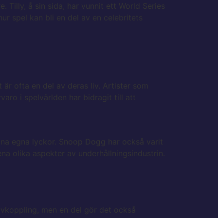
 Tilly, å sin sida, har vunnit ett World Series
r spel kan bli en del av en celebritets
 är ofta en del av deras liv. Artister som
o i spelvärlden har bidragit till att
 sina egna lyckor. Snoop Dogg har också varit
na olika aspekter av underhållningsindustrin.
avkoppling, men en del gör det också