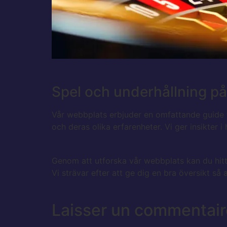
Spel och underhållning p
Vår webbplats erbjuder en omfattande guide 
och deras olika erfarenheter. Vi ger insikter i
Genom att utforska vår webbplats kan du hitt
Vi strävar efter att ge dig en bra översikt så
Laisser un commentair