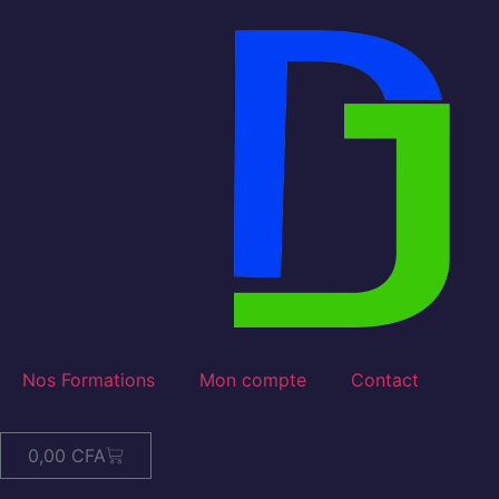
Nos Formations
Mon compte
Contact
0,00
CFA