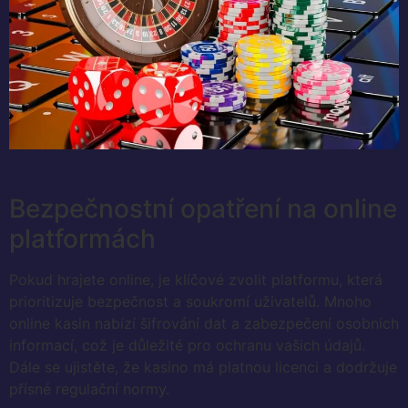
Bezpečnostní opatření na online
platformách
Pokud hrajete online, je klíčové zvolit platformu, která
prioritizuje bezpečnost a soukromí uživatelů. Mnoho
online kasin nabízí šifrování dat a zabezpečení osobních
informací, což je důležité pro ochranu vašich údajů.
Dále se ujistěte, že kasino má platnou licenci a dodržuje
přísné regulační normy.