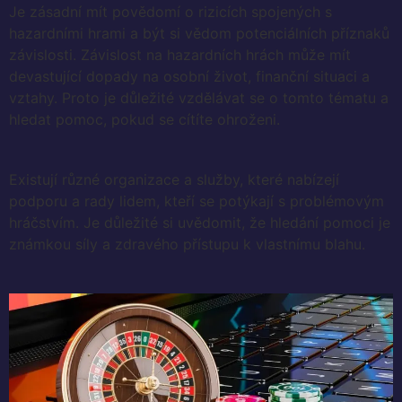
Je zásadní mít povědomí o rizicích spojených s
hazardními hrami a být si vědom potenciálních příznaků
závislosti. Závislost na hazardních hrách může mít
devastující dopady na osobní život, finanční situaci a
vztahy. Proto je důležité vzdělávat se o tomto tématu a
hledat pomoc, pokud se cítíte ohroženi.
Existují různé organizace a služby, které nabízejí
podporu a rady lidem, kteří se potýkají s problémovým
hráčstvím. Je důležité si uvědomit, že hledání pomoci je
známkou síly a zdravého přístupu k vlastnímu blahu.