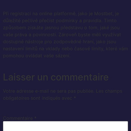
Při registraci na online platformě, jako je Mostbet, je
důležité pečlivě přečíst podmínky a pravidla. Tímto
způsobem získáte jasnou představu o tom, jaké jsou
vaše práva a povinnosti. Zároveň byste měli využívat
dostupné nástroje pro zodpovědné hraní, jako jsou
nastavení limitů na vklady nebo časové limity, které vám
pomohou ovládat vaše sázení.
Laisser un commentaire
Votre adresse e-mail ne sera pas publiée.
Les champs
obligatoires sont indiqués avec
*
Commentaire
*