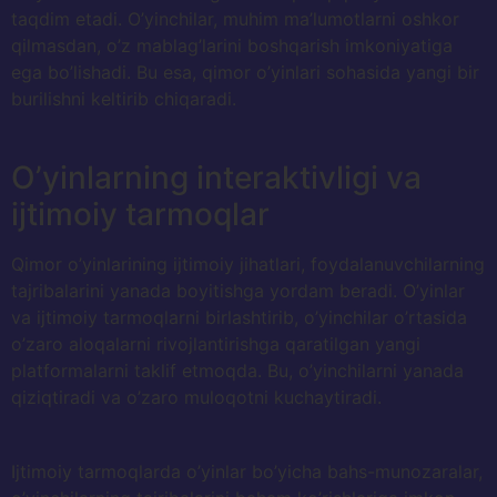
taqdim etadi. O’yinchilar, muhim ma’lumotlarni oshkor
qilmasdan, o’z mablag’larini boshqarish imkoniyatiga
ega bo’lishadi. Bu esa, qimor o’yinlari sohasida yangi bir
burilishni keltirib chiqaradi.
O’yinlarning interaktivligi va
ijtimoiy tarmoqlar
Qimor o’yinlarining ijtimoiy jihatlari, foydalanuvchilarning
tajribalarini yanada boyitishga yordam beradi. O’yinlar
va ijtimoiy tarmoqlarni birlashtirib, o’yinchilar o’rtasida
o’zaro aloqalarni rivojlantirishga qaratilgan yangi
platformalarni taklif etmoqda. Bu, o’yinchilarni yanada
qiziqtiradi va o’zaro muloqotni kuchaytiradi.
Ijtimoiy tarmoqlarda o’yinlar bo’yicha bahs-munozaralar,