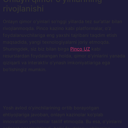
rivojlanishi
Onlayn qimor o’yinlari so’nggi yillarda tez sur’atlar bilan
rivojlanmoqda. Pinco kazino kabi platformalar, o’z
foydalanuvchilariga eng yaxshi tajribani taqdim etish
maqsadida, yangi texnologiyalarni joriy etmoqda.
Shuningdek, siz biz bilan birga
Pinco UZ
kabi
resurslardan foydalangan holda, qimor o’yinlarini yanada
qiziqarli va interaktiv o’ynash imkoniyatlariga ega
bo’lishingiz mumkin.
Yosh avlod o’yinchilarining ortib borayotgan
ehtiyojlariga javoban, onlayn kazinolar ko’plab
innovatsion yechimlar taklif etmoqda. Bu esa, o’yinlarni