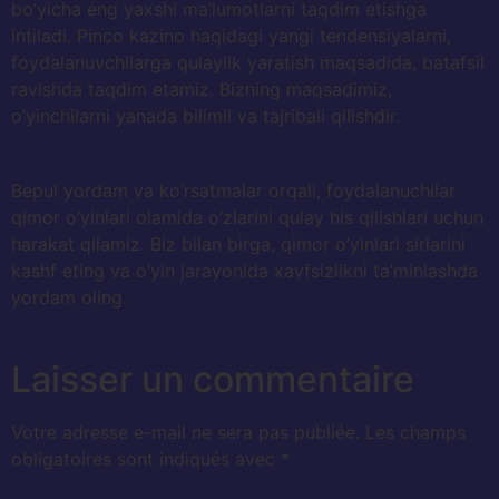
bo’yicha eng yaxshi ma’lumotlarni taqdim etishga
intiladi. Pinco kazino haqidagi yangi tendensiyalarni,
foydalanuvchilarga qulaylik yaratish maqsadida, batafsil
ravishda taqdim etamiz. Bizning maqsadimiz,
o’yinchilarni yanada bilimli va tajribali qilishdir.
Bepul yordam va ko’rsatmalar orqali, foydalanuchilar
qimor o’yinlari olamida o’zlarini qulay his qilishlari uchun
harakat qilamiz. Biz bilan birga, qimor o’yinlari sirlarini
kashf eting va o’yin jarayonida xavfsizlikni ta’minlashda
yordam oling.
Laisser un commentaire
Votre adresse e-mail ne sera pas publiée.
Les champs
obligatoires sont indiqués avec
*