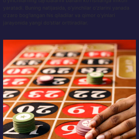
o’yinchilarning tajribalarini baham ko’rishlariga imkon
yaratadi. Buning natijasida, o’yinchilar o’zlarini yanada
o’zaro bog’langan his qiladilar va qimor o’yinlari
jarayonida yangi do’stlar orttiradilar.