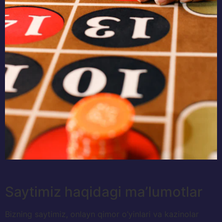
Saytimiz haqidagi ma’lumotlar
Bizning saytimiz, onlayn qimor o’yinlari va kazinolar