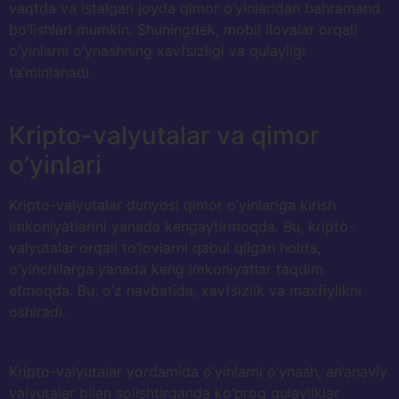
vaqtda va istalgan joyda qimor o’yinlaridan bahramand
bo’lishlari mumkin. Shuningdek, mobil ilovalar orqali
o’yinlarni o’ynashning xavfsizligi va qulayligi
ta’minlanadi.
Kripto-valyutalar va qimor
o’yinlari
Kripto-valyutalar dunyosi qimor o’yinlariga kirish
imkoniyatlarini yanada kengaytirmoqda. Bu, kripto-
valyutalar orqali to’lovlarni qabul qilgan holda,
o’yinchilarga yanada keng imkoniyatlar taqdim
etmoqda. Bu, o’z navbatida, xavfsizlik va maxfiylikni
oshiradi.
Kripto-valyutalar yordamida o’yinlarni o’ynash, an’anaviy
valyutalar bilan solishtirganda ko’proq qulayliklar