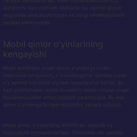
nafaqat osonlashtiradi, balki foydalanuvchilarning
qiziqishini ham oshiradi. Natijada, bu o’yinlar global
miqyosda ommalashmoqda va yangi tendensiyalarni
yuzaga keltirmoqda.
Mobil qimor o’yinlarining
kengayishi
Mobil qurilmalar orqali qimor o’yinlariga kirish
imkoniyati kengayishi, o’yinchilarga har qanday joyda
o’z sevimli o’yinlarini o’ynash imkoniyatini beradi. Bu
kabi platformalar, mobil ilovalarini ishlab chiqish orqali,
foydalanuvchilar uchun qulaylik yaratmoqda. Bu esa,
qimor o’yinlariga bo’lgan qiziqishni yanada oshiradi.
Mobil qimor o’yinlarining afzalliklari, qulaylik va
tezkorlikda namoyon bo’ladi. O’yinchilar har qanday