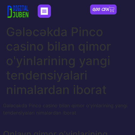
0,00
CFA
Gələcəkda Pinco
casino bilan qimor
o'yinlarining yangi
tendensiyalari
nimalardan iborat
Gələcəkda Pinco casino bilan qimor o'yinlarining yangi
tendensiyalari nimalardan iborat
Onlayn qimor o’yinlarining