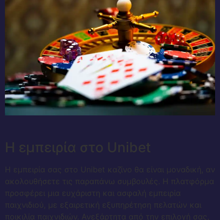
Η εμπειρία στο Unibet
Η εμπειρία σας στο Unibet καζίνο θα είναι μοναδική, αν
ακολουθήσετε τις παραπάνω συμβουλές. Η πλατφόρμα
προσφέρει μια ευχάριστη και ασφαλή εμπειρία
παιχνιδιού, με εξαιρετική εξυπηρέτηση πελατών και
ποικιλία παιχνιδιών. Ανεξάρτητα από την επιλογή σας,