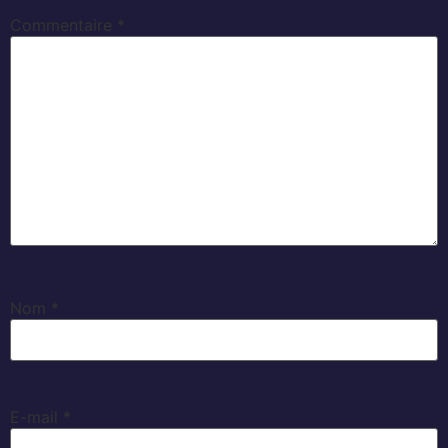
Commentaire
*
Nom
*
E-mail
*