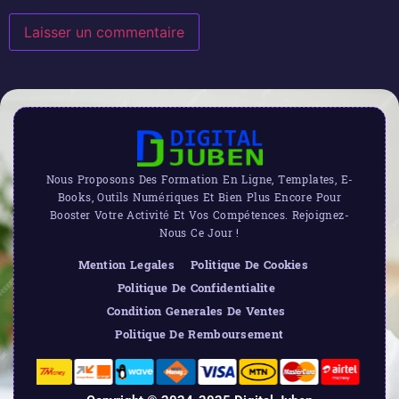
Nous Proposons Des Formation En Ligne, Templates, E-
Books, Outils Numériques Et Bien Plus Encore Pour
Booster Votre Activité Et Vos Compétences. Rejoignez-
Nous Ce Jour !
Mention Legales
Politique De Cookies
Politique De Confidentialite
Condition Generales De Ventes
Politique De Remboursement