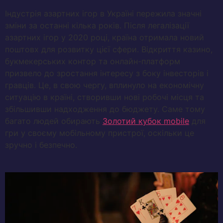
Індустрія азартних ігор в Україні пережила значні
зміни за останні кілька років. Після легалізації
азартних ігор у 2020 році, країна отримала новий
поштовх для розвитку цієї сфери. Відкриття казино,
букмекерських контор та онлайн-платформ
призвело до зростання інтересу з боку інвесторів і
гравців. Це, в свою чергу, вплинуло на економічну
ситуацію в країні, створивши нові робочі місця та
збільшивши надходження до бюджету. Саме тому
багато людей обирають
Золотий кубок mobile
для
гри у своєму мобільному пристрої, оскільки це
зручно і безпечно.