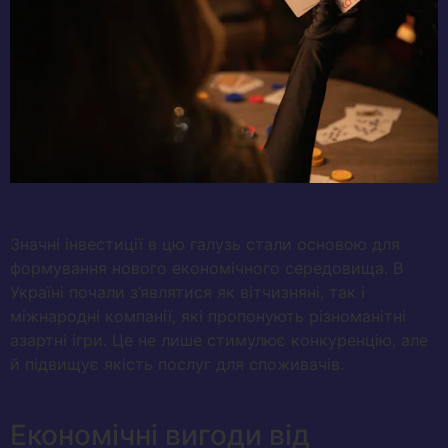
Значні інвестиції в цю галузь стали основою для
формування нового економічного середовища. В
Україні почали з’являтися як вітчизняні, так і
міжнародні компанії, які пропонують різноманітні
азартні ігри. Це не лише стимулює конкуренцію, але
й підвищує якість послуг для споживачів.
Економічні вигоди від