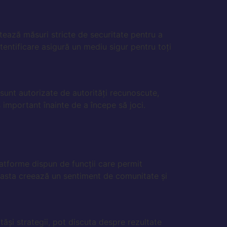
ează măsuri stricte de securitate pentru a
autentificare asigură un mediu sigur pentru toți
sunt autorizate de autorități recunoscute,
s important înainte de a începe să joci.
latforme dispun de funcții care permit
Aceasta creează un sentiment de comunitate și
tăși strategii, pot discuta despre rezultate