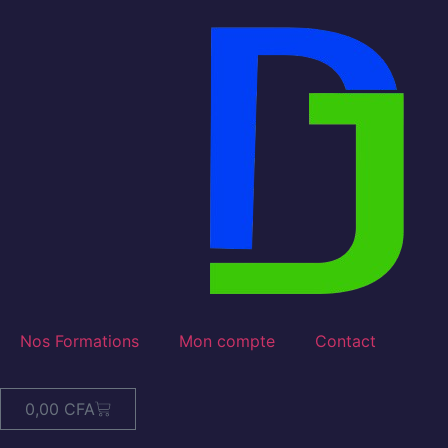
Nos Formations
Mon compte
Contact
0,00
CFA