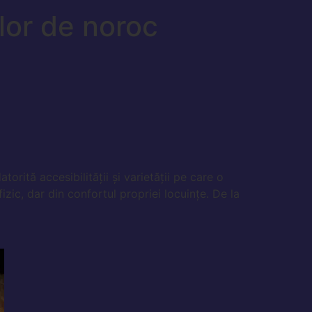
lor de noroc
rită accesibilității și varietății pe care o
zic, dar din confortul propriei locuințe. De la