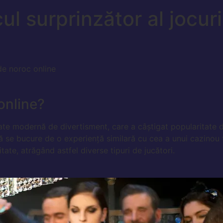
l surprinzător al jocuri
de noroc online
online?
te modernă de divertisment, care a câștigat popularitate dato
ă se bucure de o experiență similară cu cea a unui cazinou fi
mitate, atrăgând astfel diverse tipuri de jucători.