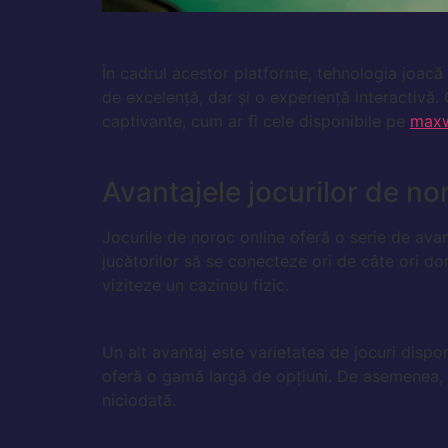
În cadrul acestor platforme, tehnologia joacă 
de excelență, dar și o experiență interactivă. 
captivante, cum ar fi cele disponibile pe
maxw
Avantajele jocurilor de no
Jocurile de noroc online oferă o serie de avan
jucătorilor să se conecteze ori de câte ori do
viziteze un cazinou fizic.
Un alt avantaj este varietatea de jocuri dispo
oferă o gamă largă de opțiuni. De asemenea, mulț
niciodată.