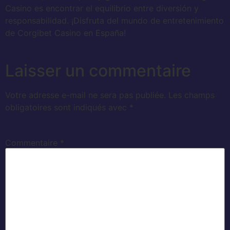
Casino es encontrar el equilibrio entre diversión y
responsabilidad. ¡Disfruta del mundo de entretenimiento
de Corgibet Casino en España!
Laisser un commentaire
Votre adresse e-mail ne sera pas publiée.
Les champs
obligatoires sont indiqués avec
*
Commentaire
*