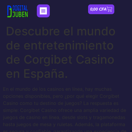
0,00
CFA
Nos Formations
Mon compte
Descubre el mundo
de entretenimiento
de Corgibet Casino
en España.
En el mundo de los casinos en línea, hay muchas
opciones disponibles, pero ¿por qué elegir Corgibet
Casino como tu destino de juegos? La respuesta es
simple: Corgibet Casino ofrece una amplia variedad de
juegos de casino en línea, desde slots y tragamonedas
hasta juegos de mesa y ruletas. Además, la plataforma
es segura y confiable, garantizando una experiencia de