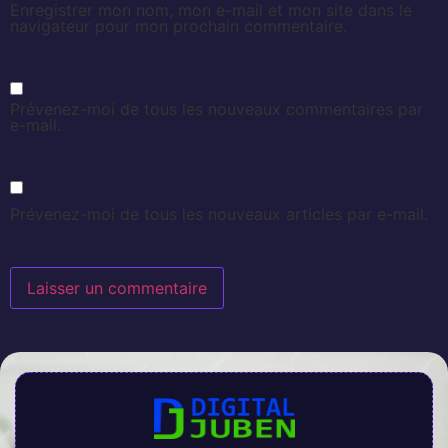
Enregistrer mon nom, mon e-mail et mon site dans le
navigateur pour mon prochain commentaire.
Prévenez-moi de tous les nouveaux commentaires par
e-mail.
Prévenez-moi de tous les nouveaux articles par e-mail.