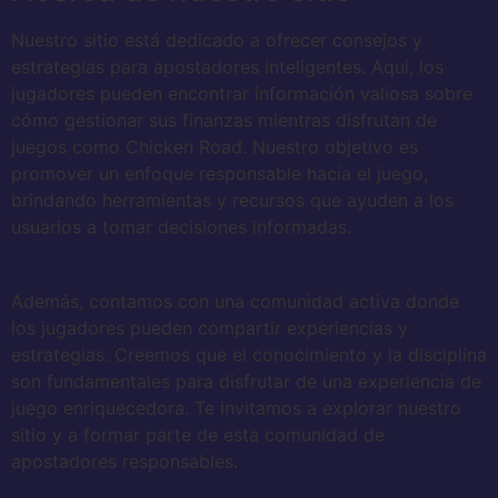
Nuestro sitio está dedicado a ofrecer consejos y
estrategias para apostadores inteligentes. Aquí, los
jugadores pueden encontrar información valiosa sobre
cómo gestionar sus finanzas mientras disfrutan de
juegos como Chicken Road. Nuestro objetivo es
promover un enfoque responsable hacia el juego,
brindando herramientas y recursos que ayuden a los
usuarios a tomar decisiones informadas.
Además, contamos con una comunidad activa donde
los jugadores pueden compartir experiencias y
estrategias. Creemos que el conocimiento y la disciplina
son fundamentales para disfrutar de una experiencia de
juego enriquecedora. Te invitamos a explorar nuestro
sitio y a formar parte de esta comunidad de
apostadores responsables.