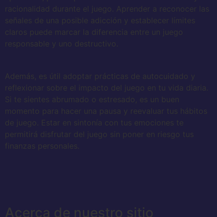
racionalidad durante el juego. Aprender a reconocer las
señales de una posible adicción y establecer límites
claros puede marcar la diferencia entre un juego
responsable y uno destructivo.
Además, es útil adoptar prácticas de autocuidado y
reflexionar sobre el impacto del juego en tu vida diaria.
Si te sientes abrumado o estresado, es un buen
momento para hacer una pausa y reevaluar tus hábitos
de juego. Estar en sintonía con tus emociones te
permitirá disfrutar del juego sin poner en riesgo tus
finanzas personales.
Acerca de nuestro sitio