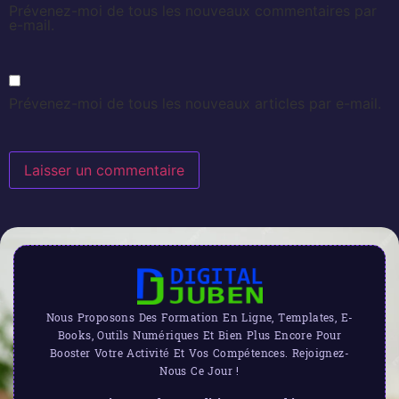
Prévenez-moi de tous les nouveaux commentaires par
e-mail.
Prévenez-moi de tous les nouveaux articles par e-mail.
Nous Proposons Des Formation En Ligne, Templates, E-
Books, Outils Numériques Et Bien Plus Encore Pour
Booster Votre Activité Et Vos Compétences. Rejoignez-
Nous Ce Jour !