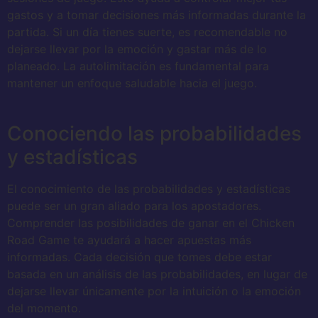
gastos y a tomar decisiones más informadas durante la
partida. Si un día tienes suerte, es recomendable no
dejarse llevar por la emoción y gastar más de lo
planeado. La autolimitación es fundamental para
mantener un enfoque saludable hacia el juego.
Conociendo las probabilidades
y estadísticas
El conocimiento de las probabilidades y estadísticas
puede ser un gran aliado para los apostadores.
Comprender las posibilidades de ganar en el Chicken
Road Game te ayudará a hacer apuestas más
informadas. Cada decisión que tomes debe estar
basada en un análisis de las probabilidades, en lugar de
dejarse llevar únicamente por la intuición o la emoción
del momento.