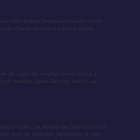
vas: Uma Análise Detalhada Cassino Online:
 ao Cliente Apostas e Cassino Online:
ade de Jogos no mostbet casino Bônus e
te no mostbet casino Retorno Teórico ao
urlijke speler. De Wereld van Online Casino’s:
re Slots bij Wildrobin Tafelspellen & Live