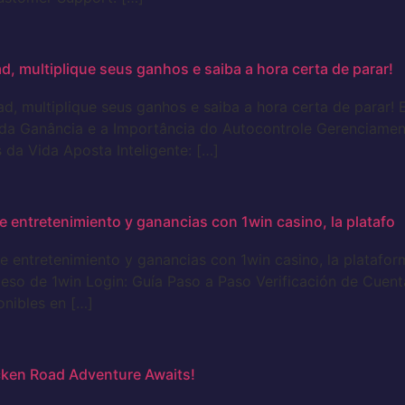
, multiplique seus ganhos e saiba a hora certa de parar!
ad, multiplique seus ganhos e saiba a hora certa de parar
o da Ganância e a Importância do Autocontrole Gerenciame
da Vida Aposta Inteligente: […]
 entretenimiento y ganancias con 1win casino, la platafo
e entretenimiento y ganancias con 1win casino, la platafor
eso de 1win Login: Guía Paso a Paso Verificación de Cuent
nibles en […]
icken Road Adventure Awaits!