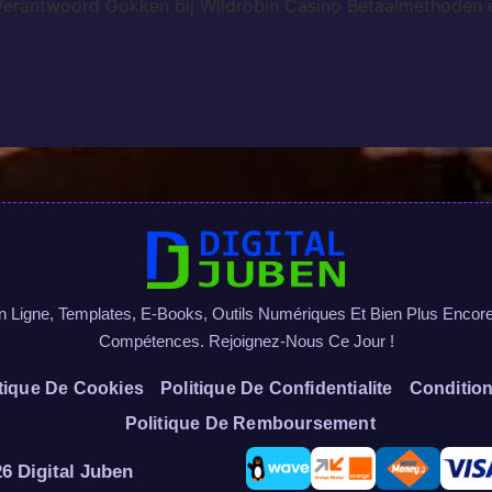
Verantwoord Gokken bij Wildrobin Casino Betaalmethoden e
igne, Templates, E-Books, Outils Numériques Et Bien Plus Encore 
Compétences. Rejoignez-Nous Ce Jour !
itique De Cookies
Politique De Confidentialite
Condition
Politique De Remboursement
6 Digital Juben