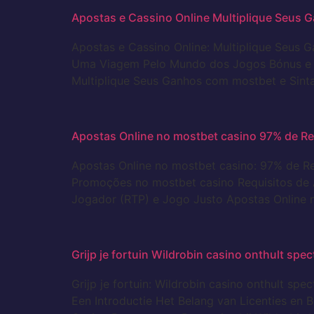
Apostas e Cassino Online Multiplique Seus G
Apostas e Cassino Online: Multiplique Seus 
Uma Viagem Pelo Mundo dos Jogos Bónus e P
Multiplique Seus Ganhos com mostbet e Sint
Apostas Online no mostbet casino 97% de R
Apostas Online no mostbet casino: 97% de R
Promoções no mostbet casino Requisitos de 
Jogador (RTP) e Jogo Justo Apostas Online 
Grijp je fortuin Wildrobin casino onthult sp
Grijp je fortuin: Wildrobin casino onthult sp
Een Introductie Het Belang van Licenties en B