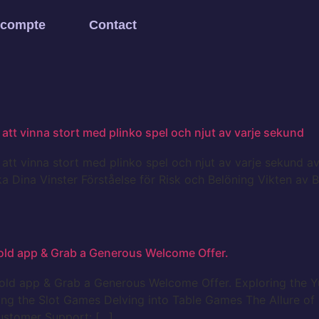
 compte
Contact
att vinna stort med plinko spel och njut av varje sekund
tt vinna stort med plinko spel och njut av varje sekund av
ka Dina Vinster Förståelse för Risk och Belöning Vikten a
old app & Grab a Generous Welcome Offer.
 Gold app & Grab a Generous Welcome Offer. Exploring the
ing the Slot Games Delving into Table Games The Allure of
ustomer Support: […]