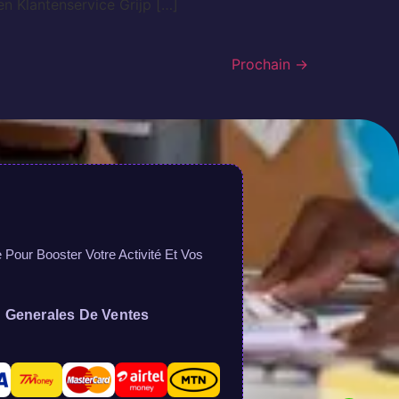
n Klantenservice Grijp […]
Prochain
→
Pour Booster Votre Activité Et Vos
 Generales De Ventes