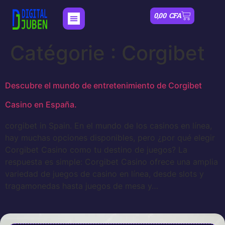
0,00
CFA
Nos Formations
Mon compte
Catégorie :
Corgibet
Descubre el mundo de entretenimiento de Corgibet
Casino en España.
corgibet in Spain. En el mundo de los casinos en línea,
hay muchas opciones disponibles, pero ¿por qué elegir
Corgibet Casino como tu destino de juegos? La
respuesta es simple: Corgibet Casino ofrece una amplia
variedad de juegos de casino en línea, desde slots y
tragamonedas hasta juegos de mesa y…