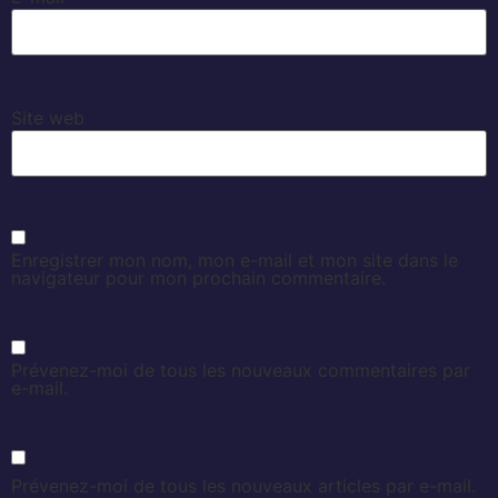
Site web
Enregistrer mon nom, mon e-mail et mon site dans le
navigateur pour mon prochain commentaire.
Prévenez-moi de tous les nouveaux commentaires par
e-mail.
Prévenez-moi de tous les nouveaux articles par e-mail.