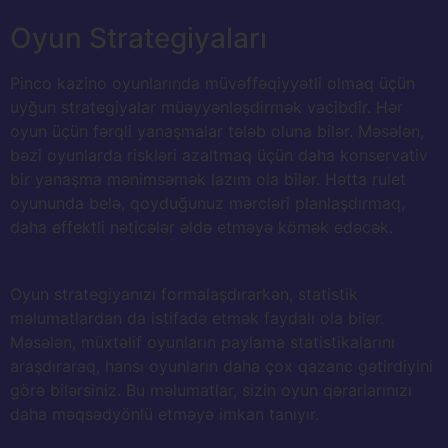
Oyun Strategiyaları
Pinco kazino oyunlarında müvəffəqiyyətli olmaq üçün
uyğun strategiyalar müəyyənləşdirmək vacibdir. Hər
oyun üçün fərqli yanaşmalar tələb oluna bilər. Məsələn,
bəzi oyunlarda riskləri azaltmaq üçün daha konservativ
bir yanaşma mənimsəmək lazım ola bilər. Hətta rulet
oyununda belə, qoyduğunuz mərcləri planlaşdırmaq,
daha effektli nəticələr əldə etməyə kömək edəcək.
Oyun strategiyanızı formalaşdırarkən, statistik
məlumatlardan da istifadə etmək faydalı ola bilər.
Məsələn, müxtəlif oyunların paylama statistikalarını
araşdıraraq, hansı oyunların daha çox qazanc gətirdiyini
görə bilərsiniz. Bu məlumatlar, sizin oyun qərarlarınızı
daha məqsədyönlü etməyə imkan tanıyır.