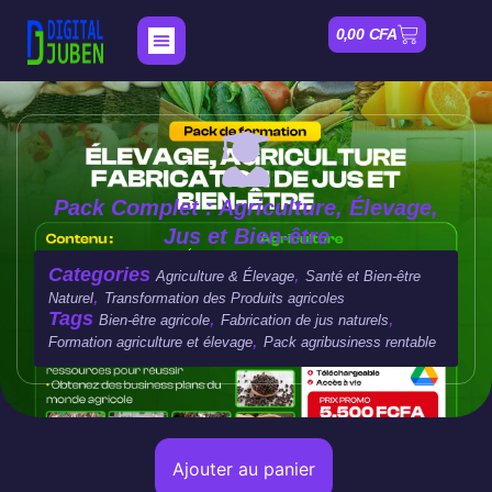
0,00
CFA
Nos Formations
Mon compte
Pack Complet : Agriculture, Élevage,
Jus et Bien-être
Categories
,
Agriculture & Élevage
Santé et Bien‑être
,
Naturel
Transformation des Produits agricoles
Tags
,
,
Bien‑être agricole
Fabrication de jus naturels
,
Formation agriculture et élevage
Pack agribusiness rentable
Ajouter au panier