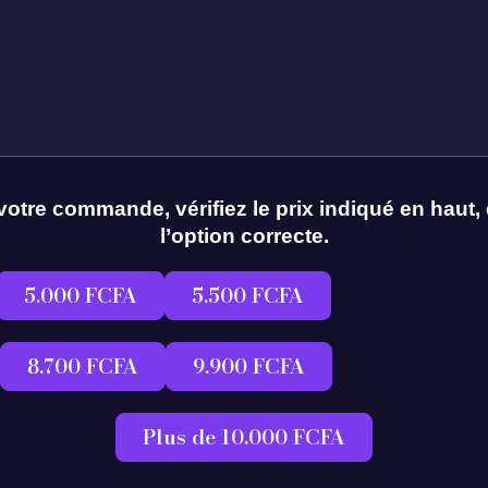
votre commande, vérifiez le prix indiqué en haut, 
l’option correcte.
5.000 FCFA
5.500 FCFA
8.700 FCFA
9.900 FCFA
Plus de 10.000 FCFA