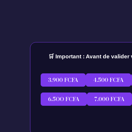
🛒 Important : Avant de valider 
3.900 FCFA
4.500 FCFA
6.5OO FCFA
7.000 FCFA