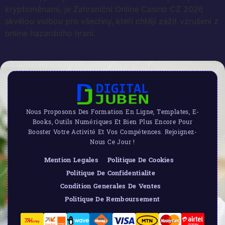
kryptoměnami, je Zahraniční Online Casino CZ 2026
skvělou volbou pro všechny, kteří chtějí zažít vzrušení z
online hazardního hraní.
Nous Proposons Des Formation En Ligne, Templates, E-
Books, Outils Numériques Et Bien Plus Encore Pour
Booster Votre Activité Et Vos Compétences. Rejoignez-
Nous Ce Jour !
Mention Legales
Politique De Cookies
Politique De Confidentialite
Condition Generales De Ventes
Politique De Remboursement