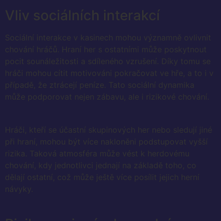
Vliv sociálních interakcí
Sociální interakce v kasinech mohou významně ovlivnit
chování hráčů. Hraní her s ostatními může poskytnout
pocit sounáležitosti a sdíleného vzrušení. Díky tomu se
hráči mohou cítit motivováni pokračovat ve hře, a to i v
případě, že ztrácejí peníze. Tato sociální dynamika
může podporovat nejen zábavu, ale i rizikové chování.
Hráči, kteří se účastní skupinových her nebo sledují jiné
při hraní, mohou být více nakloněni podstupovat vyšší
rizika. Taková atmosféra může vést k herdovému
chování, kdy jednotlivci jednají na základě toho, co
dělají ostatní, což může ještě více posílit jejich herní
návyky.