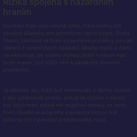
Rizika spojená s hazardním
hraním
Hazardní hraní nese mnohá rizika, která mohou mít
závažné důsledky pro jednotlivce i jejich blízké. Ztráta
financí, závislost na hraní a psychické problémy jsou jen
některé z potenciálních následků. Mnoho hráčů si často
neuvědomuje, jak snadno mohou ztratit kontrolu nad
svým hraním, což může vést k závažným životním
problémům.
Je důležité, aby hráči byli informováni o těchto rizicích
a aby vyhledávali pomoc, pokud se ocitnou v situaci,
kdy jejich hraní začíná mít negativní dopady na jejich
život. Osvětové programy a podpora mohou hrát
klíčovou roli v prevenci problémového hraní.