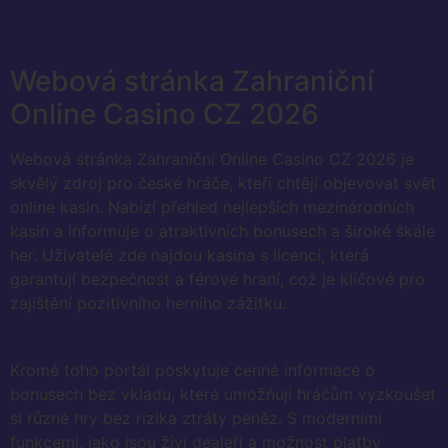
Webová stránka Zahraniční
Online Casino CZ 2026
Webová stránka Zahraniční Online Casino CZ 2026 je
skvělý zdroj pro české hráče, kteří chtějí objevovat svět
online kasin. Nabízí přehled nejlepších mezinárodních
kasin a informuje o atraktivních bonusech a široké škále
her. Uživatelé zde najdou kasina s licencí, která
garantují bezpečnost a férové hraní, což je klíčové pro
zajištění pozitivního herního zážitku.
Kromě toho portál poskytuje cenné informace o
bonusech bez vkladu, které umožňují hráčům vyzkoušet
si různé hry bez rizika ztráty peněz. S moderními
funkcemi, jako jsou živí dealeři a možnost platby