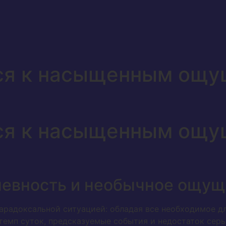
ся к насыщенным ощу
ся к насыщенным ощу
невность и необычное ощущ
арадоксальной ситуацией: обладая все необходимое д
темп суток, предсказуемые события и недостаток сер