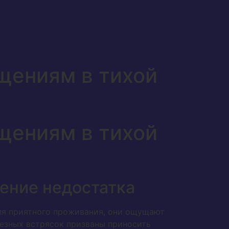
щениям в тихой
щениям в тихой
ение недостатка
ля приятного проживания, они ощущают
ьезных встрясок призваны приносить