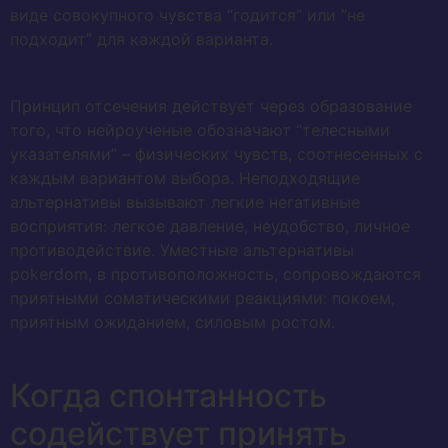
виде совокупного чувства “годится” или “не
подходит” для каждой варианта.
Принцип отсечения действует через образование
того, что нейроученые обозначают “телесными
указателями” – физических чувств, соотнесенных с
каждым вариантом выбора. Неподходящие
альтернативы вызывают легкие негативные
восприятия: легкое давление, неудобство, личное
противодействие. Уместные альтернативы
pokerdom, в противоположность, сопровождаются
приятными соматическими реакциями: покоем,
приятным ожиданием, силовым ростом.
Когда спонтанность
содействует принять