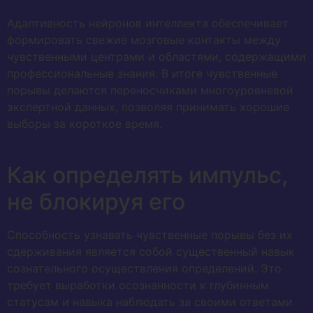
Адаптивность нейронов интеллекта обеспечивает
формировать свежие мозговые контакты между
чувственными центрами и областями, содержащими
профессиональные знания. В итоге чувственные
порывы делаются переносчиками многоуровневой
экспертной данных, позволяя принимать хорошие
выборы за короткое время.
Как определять импульс,
не блокируя его
Способность узнавать чувственные порывы без их
сдерживания является собой существенный навык
сознательного осуществления определений. Это
требует выработки осознанности к глубинным
статусам и навыка наблюдать за своими ответами