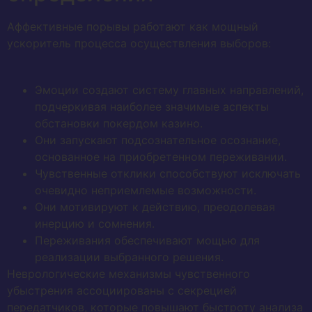
Аффективные порывы работают как мощный
ускоритель процесса осуществления выборов:
Эмоции создают систему главных направлений,
подчеркивая наиболее значимые аспекты
обстановки покердом казино.
Они запускают подсознательное осознание,
основанное на приобретенном переживании.
Чувственные отклики способствуют исключать
очевидно неприемлемые возможности.
Они мотивируют к действию, преодолевая
инерцию и сомнения.
Переживания обеспечивают мощью для
реализации выбранного решения.
Неврологические механизмы чувственного
убыстрения ассоциированы с секрецией
передатчиков, которые повышают быстроту анализа