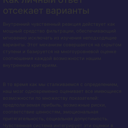
отсекает варианты
Внутренний чувственный реакция действует как
мощный средство фильтрации, обеспечивающий
мгновенно исключать из изучения неподходящие
варианты. Этот механизм совершается на скрытом
ступени и базируется на многоуровневой оценке
соотношения каждой возможности нашим
внутренним критериям.
В то время как мы сталкиваемся с определением,
наш мозг одновременно оценивает все имеющиеся
возможности по множеству показателей:
предполагаемая прибыль, возможные риски,
соответствие ценностям, эмоциональная
притягательность, социальная допустимость.
Чувственная система интегрирует эти оценки в