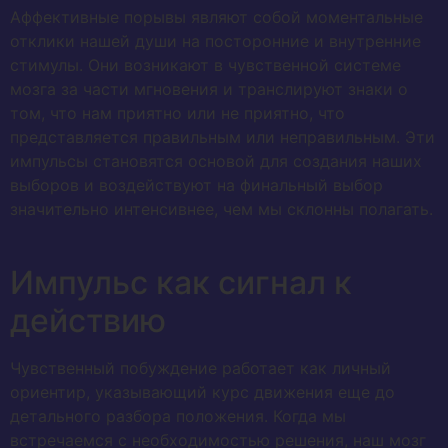
Аффективные порывы являют собой моментальные
отклики нашей души на посторонние и внутренние
стимулы. Они возникают в чувственной системе
мозга за части мгновения и транслируют знаки о
том, что нам приятно или не приятно, что
представляется правильным или неправильным. Эти
импульсы становятся основой для создания наших
выборов и воздействуют на финальный выбор
значительно интенсивнее, чем мы склонны полагать.
Импульс как сигнал к
действию
Чувственный побуждение работает как личный
ориентир, указывающий курс движения еще до
детального разбора положения. Когда мы
встречаемся с необходимостью решения, наш мозг