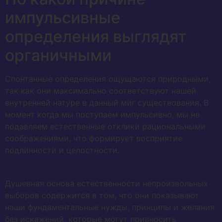
импульсивные
определения выглядят
органичными
Спонтанные определения ощущаются природными,
так как они максимально соответствуют нашей
внутренней натуре в данный миг существования. В
момент когда мы поступаем импульсивно, мы не
подавляем естественные отклики рациональными
соображениями, что формирует восприятие
подлинности и целостности.
Душевная основа естественности непроизвольных
выборов содержится в том, что они показывают
наши фундаментальные нужды, принципы и желания
без искажений, которые могут привносить