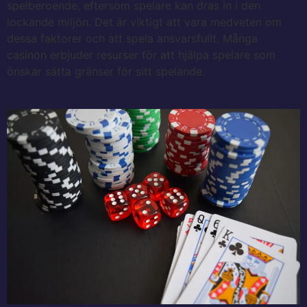
spelberoende, eftersom spelare kan dras in i den
lockande miljön. Det är viktigt att vara medveten om
dessa faktorer och att spela ansvarsfullt. Många
casinon erbjuder resurser för att hjälpa spelare som
önskar sätta gränser för sitt spelande.