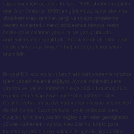
sunabilmek için çerezleri kullanır. 1966 İstanbul doğumlu
olan Alev Cınbarcı; 1990’dan günümüze, sanat alanında
disiplinler arası seminer, sergi ve tiyatro projelerine
devam etmektedir. Kendi atölyesinde bireysel resim,
heykel çalışmalarının yanı sıra her yaş grubunda
öğrencileriyle çalışmaktadır. Ancak kendi disiplini içinde
ve disiplinler arası organik bağları doğru kurgulamak
önemlidir.
Bu çeşitlilik, oyuncuların tercih ettikleri yöntemle rahatça
işlem yapabilmelerini sağlıyor. Ayrıca, minimum para
yatırma ve çekim limitleri oldukça düşük tutulmuş olup,
oyuncuların hesap yönetimini kolaylaştırıyor. Alev
Casino, slotlar, masa oyunları ve canlı casino seçenekleri
de dahil olmak üzere geniş bir oyun yelpazesi sunar.
Oyunlar, iyi bilinen yazılım sağlayıcılarından geldiğinden,
yüksek kalitededir. Ayrıca, Alev Casino, kripto para
kullanmayı tercih eden kullanıcılar için de uygun. Alev