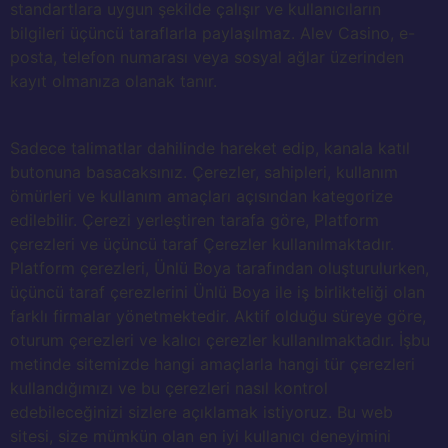
standartlara uygun şekilde çalışır ve kullanıcıların
bilgileri üçüncü taraflarla paylaşılmaz. Alev Casino, e-
posta, telefon numarası veya sosyal ağlar üzerinden
kayıt olmanıza olanak tanır.
Sadece talimatlar dahilinde hareket edip, kanala katıl
butonuna basacaksınız. Çerezler, sahipleri, kullanım
ömürleri ve kullanım amaçları açısından kategorize
edilebilir. Çerezi yerleştiren tarafa göre, Platform
çerezleri ve üçüncü taraf Çerezler kullanılmaktadır.
Platform çerezleri, Ünlü Boya tarafından oluşturulurken,
üçüncü taraf çerezlerini Ünlü Boya ile iş birlikteliği olan
farklı firmalar yönetmektedir. Aktif olduğu süreye göre,
oturum çerezleri ve kalıcı çerezler kullanılmaktadır. İşbu
metinde sitemizde hangi amaçlarla hangi tür çerezleri
kullandığımızı ve bu çerezleri nasıl kontrol
edebileceğinizi sizlere açıklamak istiyoruz. Bu web
sitesi, size mümkün olan en iyi kullanıcı deneyimini