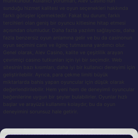
mümkündür. Kullanıcı yorumları, Alev Casino’nun
sunduğu hizmet kalitesi ve oyun seçenekleri hakkında
farklı görüşler içermektedir. Fakat bu durum, farklı
tercihleri olan geniş bir oyuncu kitlesine hitap etmesi
açısından olumludur. Daha fazla yazılım sağlayıcısı, daha
fazla benzersiz oyun anlamına gelir ve bu da casinonun
oyun seçimini canlı ve ilginç tutmasına yardımcı olur.
Genel olarak, Alev Casino, kalite ve çeşitlilik arayan
çevrimiçi casino tutkunları için iyi bir seçimdir. Web
sitesinin bazı kısımları, daha iyi bir kullanıcı deneyimi için
geliştirilebilir. Ayrıca, para çekme limiti büyük
miktarlarda bahis yapan oyuncular için düşük olarak
değerlendirilebilir. Hem yeni hem de deneyimli oyuncular
beğenilerine uygun bir şeyler bulabilirler. Oyunlar hızlı
başlar ve arayüzü kullanımı kolaydır, bu da oyun
deneyimini sorunsuz hale getirir.