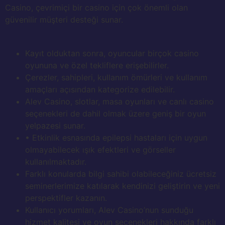
Casino, çevrimiçi bir casino için çok önemli olan
güvenilir müşteri desteği sunar.
Kayıt olduktan sonra, oyuncular birçok casino
oyununa ve özel tekliflere erişebilirler.
Çerezler, sahipleri, kullanım ömürleri ve kullanım
amaçları açısından kategorize edilebilir.
Alev Casino, slotlar, masa oyunları ve canlı casino
seçenekleri de dahil olmak üzere geniş bir oyun
yelpazesi sunar.
• Etkinlik esnasında epilepsi hastaları için uygun
olmayabilecek ışık efektleri ve görseller
kullanılmaktadır.
Farklı konularda bilgi sahibi olabileceğiniz ücretsiz
seminerlerimize katılarak kendinizi geliştirin ve yeni
perspektifler kazanın.
Kullanıcı yorumları, Alev Casino’nun sunduğu
hizmet kalitesi ve oyun seçenekleri hakkında farklı