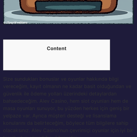
Content
Size sundukları bonuslar ve oyunlar hakkında bilgi
vereceğim, kayıt olmanın ne kadar basit olduğundan ve
güvenlik ile ödeme yolları üzerindeki detaylardan
bahsedeceğim. Alev Casino, hem slot oyunları hem de
masa oyunları sunuyor, bu yüzden herkes için geniş bir
yelpaze var. Ayrıca müşteri desteği ve lisanslama
konularını da belirteceğim, böylece tüm bilgilere sahip
olacaksınız. Alev Casino’nun çevrimiçi oyunlar için iyi bir