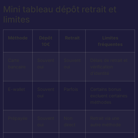
Mini tableau dépôt retrait et
limites
Méthode
Dépôt
Retrait
Limites
10€
fréquentes
Carte
Souvent
Souvent
Délais de retrait et
bancaire
oui
oui
vérification
d’identité
E-wallet
Souvent
Parfois
Certains bonus
oui
excluent certaines
méthodes
Prépayée
Souvent
Non
Retrait via une
oui
direct
autre méthode