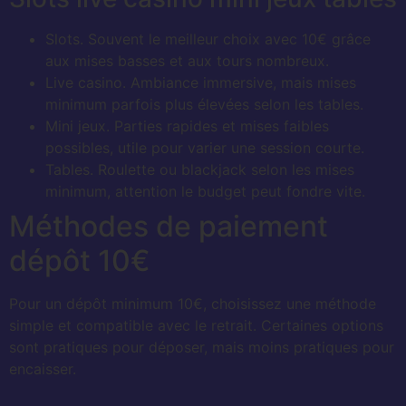
Slots. Souvent le meilleur choix avec 10€ grâce
aux mises basses et aux tours nombreux.
Live casino. Ambiance immersive, mais mises
minimum parfois plus élevées selon les tables.
Mini jeux. Parties rapides et mises faibles
possibles, utile pour varier une session courte.
Tables. Roulette ou blackjack selon les mises
minimum, attention le budget peut fondre vite.
Méthodes de paiement
dépôt 10€
Pour un dépôt minimum 10€, choisissez une méthode
simple et compatible avec le retrait. Certaines options
sont pratiques pour déposer, mais moins pratiques pour
encaisser.