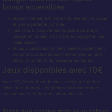
bonus accessibles
Budget maîtrisé. 10€ limite naturellement le risque
et aide à garder le contrôle.
Test rapide. Vous vérifiez la qualité du site, la
navigation mobile, la caisse et le support en une
seule session.
Bonus accessibles. Certains casinos déclenchent
un bonus ou des free spins même avec un petit
dépôt, à condition de respecter les règles.
Jeux disponibles avec 10€
Avec 10€, l’objectif est de choisir des jeux à petites
mises pour durer plus longtemps. Certains formats
consomment le budget beaucoup plus vite.
Slots live casino mini jeux tables