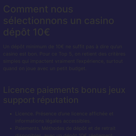
Comment nous
sélectionnons un casino
dépôt 10€
Un dépôt minimum de 10€ ne suffit pas à dire qu’un
casino est bon. Pour ce Top 5, on retient des critères
simples qui impactent vraiment l’expérience, surtout
quand on joue avec un petit budget.
Licence paiements bonus jeux
support réputation
Licence. Présence d’une licence affichée et
informations légales accessibles.
Paiements. Méthodes de dépôt et de retrait
disponibles, avec un dépôt 10€ réellement