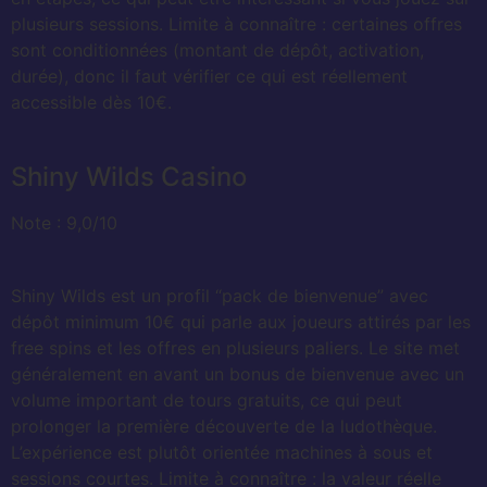
plusieurs sessions. Limite à connaître : certaines offres
sont conditionnées (montant de dépôt, activation,
durée), donc il faut vérifier ce qui est réellement
accessible dès 10€.
Shiny Wilds Casino
Note : 9,0/10
Shiny Wilds est un profil “pack de bienvenue” avec
dépôt minimum 10€ qui parle aux joueurs attirés par les
free spins et les offres en plusieurs paliers. Le site met
généralement en avant un bonus de bienvenue avec un
volume important de tours gratuits, ce qui peut
prolonger la première découverte de la ludothèque.
L’expérience est plutôt orientée machines à sous et
sessions courtes. Limite à connaître : la valeur réelle