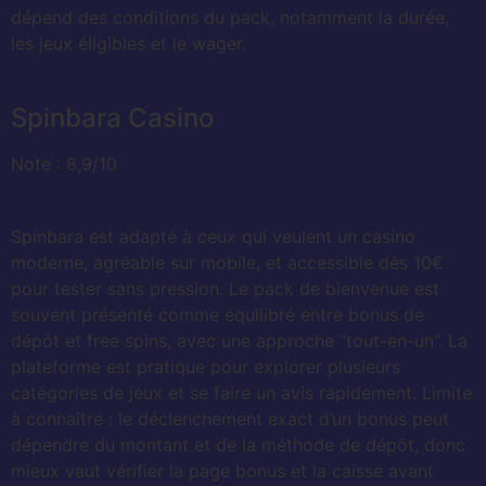
dépend des conditions du pack, notamment la durée,
les jeux éligibles et le wager.
Spinbara Casino
Note : 8,9/10
Spinbara est adapté à ceux qui veulent un casino
moderne, agréable sur mobile, et accessible dès 10€
pour tester sans pression. Le pack de bienvenue est
souvent présenté comme équilibré entre bonus de
dépôt et free spins, avec une approche “tout-en-un”. La
plateforme est pratique pour explorer plusieurs
catégories de jeux et se faire un avis rapidement. Limite
à connaître : le déclenchement exact d’un bonus peut
dépendre du montant et de la méthode de dépôt, donc
mieux vaut vérifier la page bonus et la caisse avant