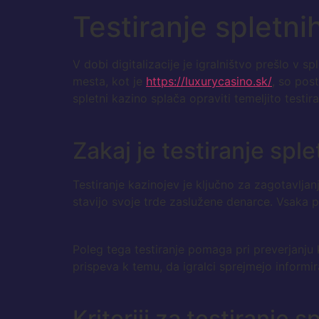
Testiranje spletni
V dobi digitalizacije je igralništvo prešlo v sp
mesta, kot je
https://luxurycasino.sk/
, so post
spletni kazino splača opraviti temeljito testir
Zakaj je testiranje sp
Testiranje kazinojev je ključno za zagotavljan
stavijo svoje trde zaslužene denarce. Vsaka 
Poleg tega testiranje pomaga pri preverjanju k
prispeva k temu, da igralci sprejmejo informir
Kriteriji za testiranje 