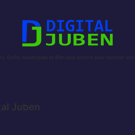
, Outils numériques et Bien plus encore pour booster votr
tal Juben