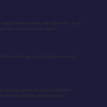
jo pod strogimi predpisi, kar zagotavlja, da so
guliran s strani priznane oblasti.
različne vrste iger, kot so igralni avtomati,
čne bonusne pakete za nove in obstoječe
ko ti med različnimi kazinoji močno