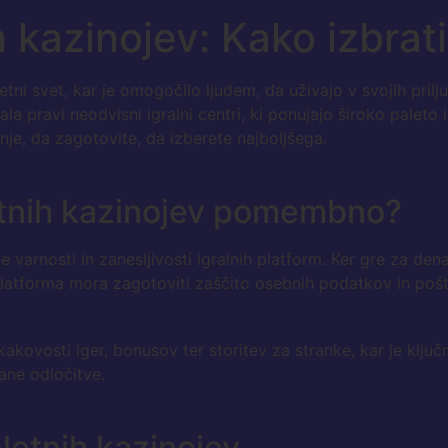
h kazinojev: Kako izbrat
letni svet, kar je omogočilo ljudem, da uživajo v svojih prilju
ala pravi neodvisni igralni centri, ki ponujajo široko paleto
anje, da zagotovite, da izberete najboljšega.
letnih kazinojev pomembno?
je varnosti in zanesljivosti igralnih platform. Ker gre za de
platforma mora zagotoviti zaščito osebnih podatkov in pošt
akovosti iger, bonusov ter storitev za stranke, kar je klju
ane odločitve.
spletnih kazinojev