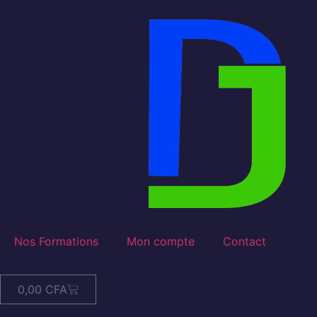
Nos Formations
Mon compte
Contact
0,00
CFA