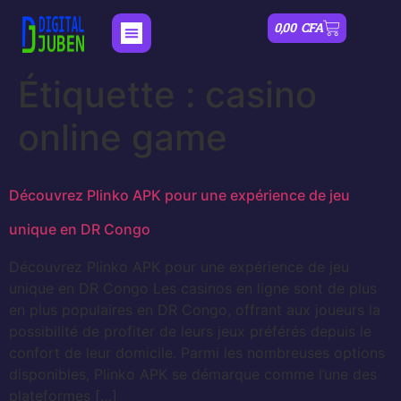
0,00
CFA
Nos Formations
Mon compte
Étiquette :
casino
online game
Découvrez Plinko APK pour une expérience de jeu
unique en DR Congo
Découvrez Plinko APK pour une expérience de jeu
unique en DR Congo Les casinos en ligne sont de plus
en plus populaires en DR Congo, offrant aux joueurs la
possibilité de profiter de leurs jeux préférés depuis le
confort de leur domicile. Parmi les nombreuses options
disponibles, Plinko APK se démarque comme l’une des
plateformes […]