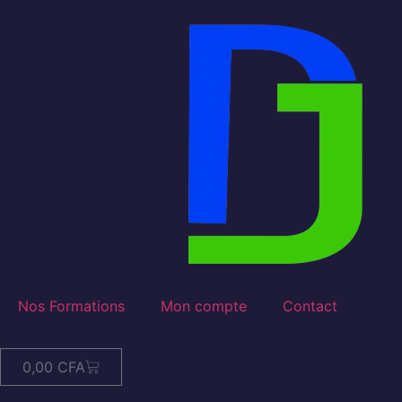
Nos Formations
Mon compte
Contact
0,00
CFA