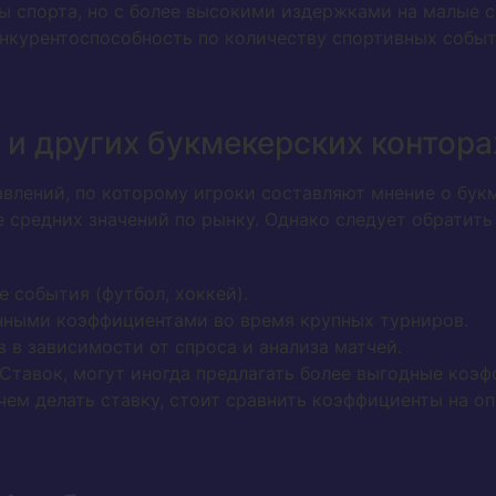
ы спорта, но с более высокими издержками на малые 
нкурентоспособность по количеству спортивных событ
и других букмекерских контора
авлений, по которому игроки составляют мнение о бук
 средних значений по рынку. Однако следует обратить
 события (футбол, хоккей).
ными коэффициентами во время крупных турниров.
 в зависимости от спроса и анализа матчей.
 Ставок, могут иногда предлагать более выгодные коэ
 чем делать ставку, стоит сравнить коэффициенты на 