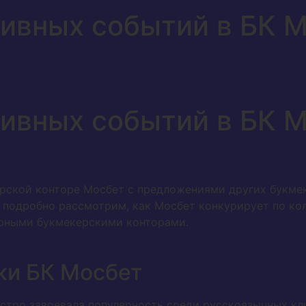
ивных событий в БК М
ивных событий в БК М
рской конторе Мосбет с предложениями других букме
ы подробно рассмотрим, как Мосбет конкурирует по ко
ярными букмекерскими конторами.
ки БК Мосбет
ыстро завоевала популярность среди русскоязычных кл