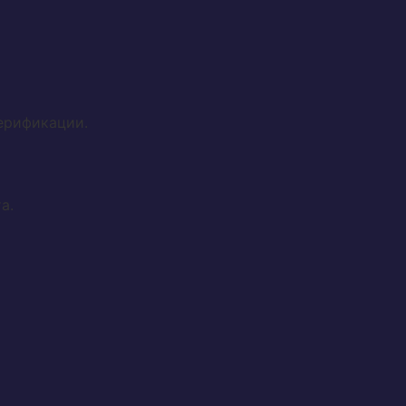
ерификации.
а.