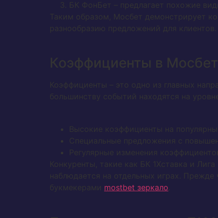
БК ФонБет – предлагает похожие вид
Таким образом, Мосбет демонстрирует ко
разнообразию предложений для клиентов.
Коэффициенты в Мосбет 
Коэффициенты – это одно из главных напр
большинству событий находятся на уровне
Высокие коэффициенты на популярные
Специальные предложения с повышен
Регулярные изменения коэффициентов
Конкуренты, такие как БК 1Xставка и Лига
наблюдается на отдельных играх. Прежде
букмекерами
mostbet зеркало
.