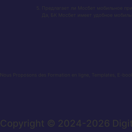
Предлагает ли Мосбет мобильное пр
Да, БК Мосбет имеет удобное мобиль
Nous Proposons des Formation en ligne, Templates, E-books
Copyright © 2024-2026 Digi