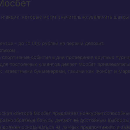
 Мосбет
и акции, которые могут значительно увеличить шансы
нтов – до 10 000 рублей на первый депозит.
спехом.
 спортивные события в дни проведения крупных турни
 для постоянных клиентов делает Мосбет привлекатель
 с известными букмекерами, такими как Фонбет и Мар
рская контора Мосбет предлагает конкурентоспособны
 разнообразные бонусы делают её достойным выбором
 должен основываться на личных предпочтениях и ана