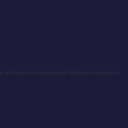
e activité et vos compétences. Rejoignez-nous ce jour !