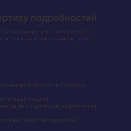
ертизу подробностей
жающей атмосферы Кент он фиксирует и
цией обращать концентрацию на данные,
м внимание благоприятные стороны
одствующей эмоцией.
иимчивыми к индикаторам неприятия или
остоянии, может пониматься как