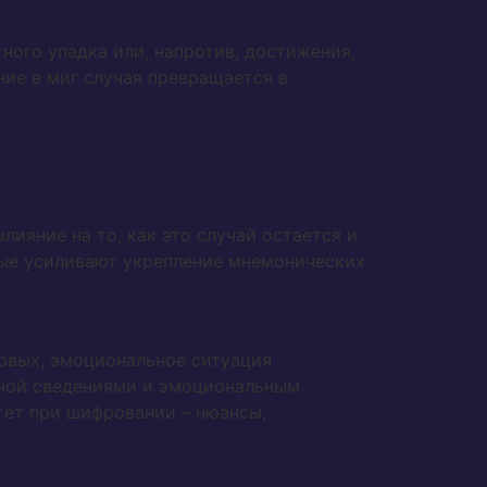
ного упадка или, напротив, достижения,
ние в миг случая превращается в
лияние на то, как это случай остается и
рые усиливают укрепление мнемонических
ервых, эмоциональное ситуация
вной сведениями и эмоциональным
тет при шифровании – нюансы,