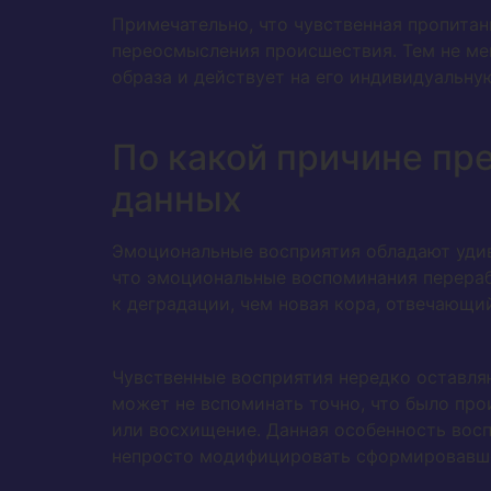
Примечательно, что чувственная пропита
переосмысления происшествия. Тем не ме
образа и действует на его индивидуальну
По какой причине пр
данных
Эмоциональные восприятия обладают удив
что эмоциональные воспоминания перераб
к деградации, чем новая кора, отвечающи
Чувственные восприятия нередко оставляю
может не вспоминать точно, что было прои
или восхищение. Данная особенность восп
непросто модифицировать сформировавше