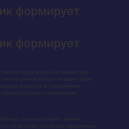
лик формирует
лик формирует
ствиях и окружающем нас универсуме.
гоняя разумный разбор ситуации. Такое
ерьезных моментах. В современном
, как мы осознаем и запоминаем
обствует лучше осознавать личные
тия столь силен, что может кардинально