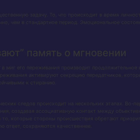
ественную задачу. То, что происходит в время личност
чно, чем в стандартное период. Эмоциональное состоя
вают” память о мгновении
 в миг его переживания производит продолжительное в
ереживания активируют секрецию передатчиков, кото
тойчивыми к стиранию.
еских следов происходит на нескольких этапах. Во-п
ния, создавая ассоциативную контакт между объекти
а то, которые стороны происшествия обретают приори
 ответ, сохраняются качественнее.