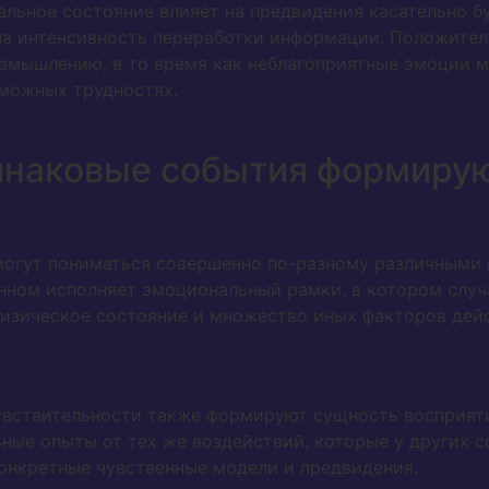
альное состояние влияет на предвидения касательно 
на интенсивность переработки информации. Положите
змышлению, в то время как неблагоприятные эмоции м
зможных трудностях.
динаковые события формиру
могут пониматься совершенно по-разному различными
анном исполняет эмоциональный рамки, в котором слу
физическое состояние и множество иных факторов дей
увствительности также формируют сущность восприят
ные опыты от тех же воздействий, которые у других с
онкретные чувственные модели и предвидения.