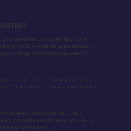
анализ
 В критических ситуациях быстрота
разом, чтобы мгновенно анализировать
 дороги между системами ощущений и
одит около за 200-300 миллисекунд, в то
певает “наполнить” поступающую сведения
 отражения, интонация речи, язык
енно, создавая интуитивное осознание
енные высказывания.