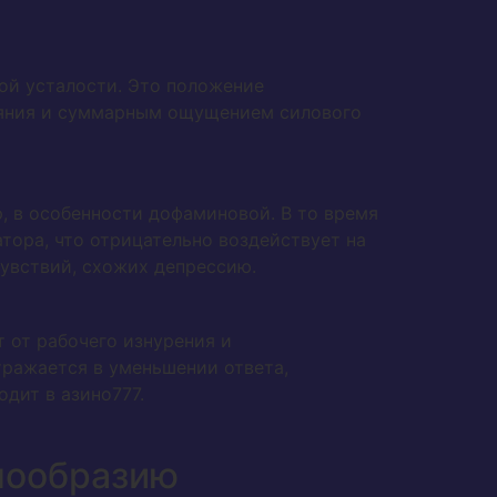
ой усталости. Это положение
ояния и суммарным ощущением силового
, в особенности дофаминовой. В то время
тора, что отрицательно воздействует на
увствий, схожих депрессию.
 от рабочего изнурения и
тражается в уменьшении ответа,
дит в азино777.
нообразию