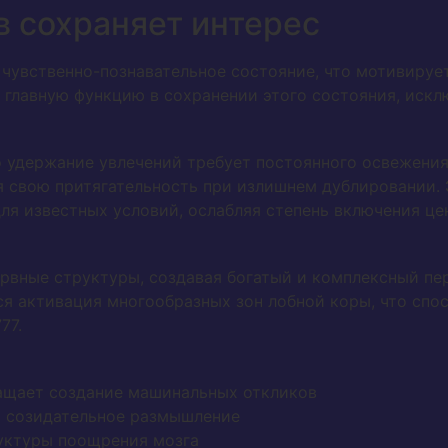
в сохраняет интерес
чувственно-познавательное состояние, что мотивируе
 главную функцию в сохранении этого состояния, искл
о удержание увлечений требует постоянного освежени
 свою притягательность при излишнем дублировании. Э
я известных условий, ослабляя степень включения це
рвные структуры, создавая богатый и комплексный пер
я активация многообразных зон лобной коры, что спо
77.
ащает создание машинальных откликов
 созидательное размышление
уктуры поощрения мозга