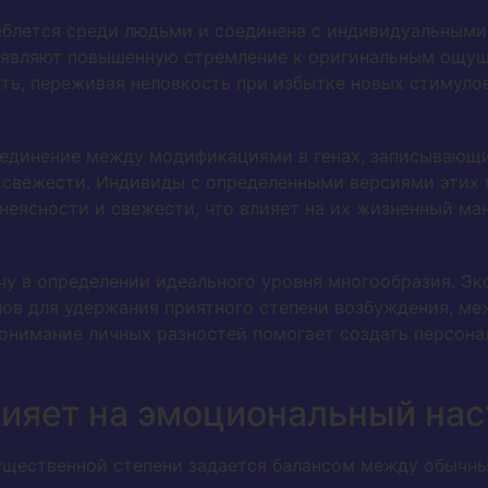
еблется среди людьми и соединена с индивидуальными
роявляют повышенную стремление к оригинальным ощу
ть, переживая неловкость при избытке новых стимулов
единение между модификациями в генах, записывающи
свежести. Индивиды с определенными версиями этих 
неясности и свежести, что влияет на их жизненный ма
чу в определении идеального уровня многообразия. Эк
ов для удержания приятного степени возбуждения, ме
онимание личных разностей помогает создать персонал
лияет на эмоциональный на
ущественной степени задается балансом между обычн