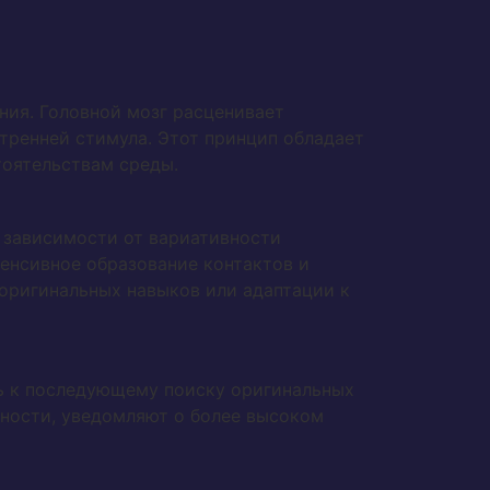
ния. Головной мозг расценивает
утренней стимула. Этот принцип обладает
тоятельствам среды.
 зависимости от вариативности
тенсивное образование контактов и
 оригинальных навыков или адаптации к
ь к последующему поиску оригинальных
ности, уведомляют о более высоком