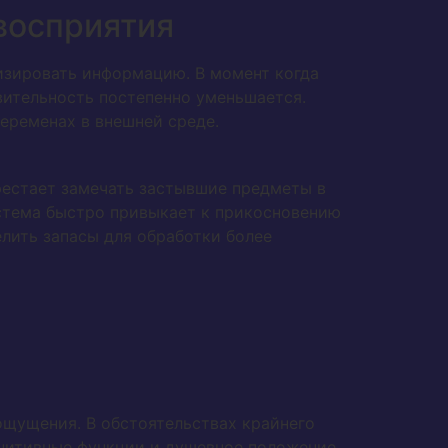
восприятия
изировать информацию. В момент когда
вительность постепенно уменьшается.
еременах в внешней среде.
рестает замечать застывшие предметы в
истема быстро привыкает к прикосновению
лить запасы для обработки более
щущения. В обстоятельствах крайнего
гнитивные функции и душевное положение.