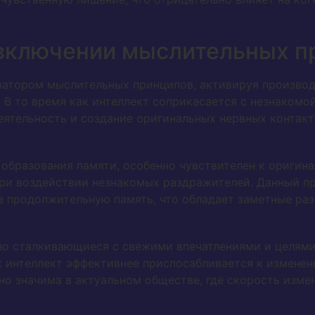
 включении мыслительных п
атором мыслительных принципов, активируя производ
В то время как интеллект соприкасается с незнакомой
ятельность и создание оригинальных нервных контакт
 образования памяти, особенно чувствителен к оригина
ри воздействии незнакомых раздражителей. Данный пр
в продолжительную память, что обладает заметные ра
нно сталкивающиеся с свежими впечатлениями и целями
х интеллект эффективнее приспосабливается к измене
о значима в актуальном обществе, где скорость измен