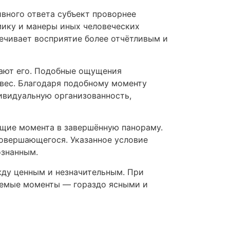
ивного ответа субъект проворнее
мику и манеры иных человеческих
печивает восприятие более отчётливым и
вают его. Подобные ощущения
 вес. Благодаря подобному моменту
ивидуальную организованность,
щие момента в завершённую панораму.
совершающегося. Указанное условие
ознанным.
жду ценным и незначительным. При
аемые моменты — гораздо ясными и