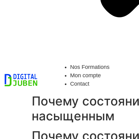
Nos Formations
Mon compte
Contact
Почему состояни
насыщенным
Почему состояни