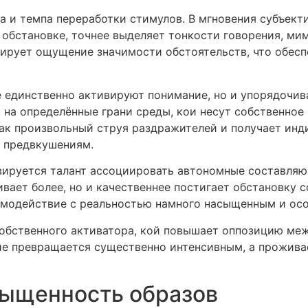
а и темпа переработки стимулов. В мгновения субъект
бстановке, точнее выделяет тонкости говорения, ми
рирует ощущение значимости обстоятельств, что обес
е единственно активируют понимание, но и упорядочи
 на определённые грани среды, кои несут собственное
ак произвольный струя раздражителей и получает инд
 предвкушениям.
вируется талант ассоциировать автономные составляю
вает более, но и качественнее постигает обстановку 
аимодействие с реальностью намного насыщенным и ос
обственного активатора, кой повышает оппозицию ме
ие превращается существенно интенсивным, а прожив
сыщенность образов