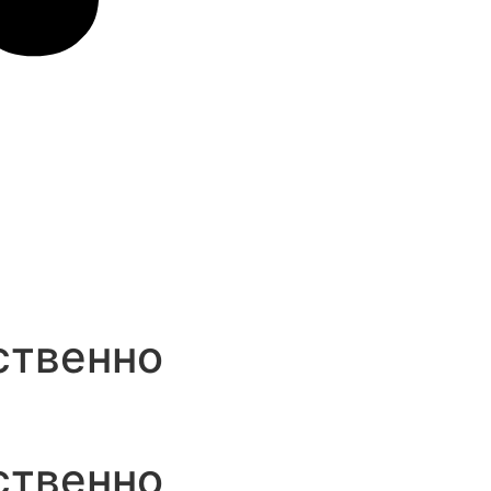
ственно
ственно