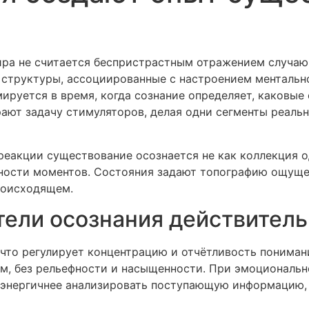
ра не считается беспристрастным отражением случаю
структуры, ассоциированные с настроением ментальн
ируется в время, когда сознание определяет, каковые
рают задачу стимуляторов, делая одни сегменты реаль
еакции существование осознается не как коллекция од
ности моментов. Состояния задают топографию ощущен
роисходящем.
ели осознания действитель
что регулирует концентрацию и отчётливость пониман
м, без рельефности и насыщенности. При эмоциональн
т энергичнее анализировать поступающую информацию,