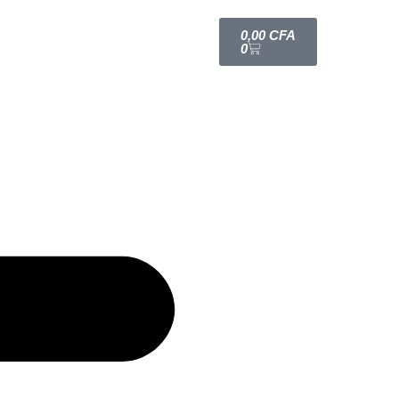
0,00
CFA
0