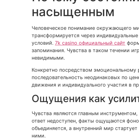
насыщенным
Человеческое понимание окружающего ми
трансформируется через индивидуальные 
условий.
7k casino официальный сайт
форм
запоминания. Чувства в таком течении иг
невидимыми.
Конкретно посредством эмоциональному р
последовательность неодинаковых по цен
движения и индивидуального участия в п
Ощущения как усилит
Чувства являются главным инструментом, 
ответ недоступен, факты ощущаются фоно
объединяется, а внутренний мир стартуе
ними.