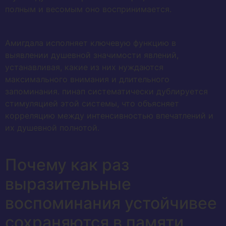
полным и весомым оно воспринимается.
Амигдала исполняет ключевую функцию в
выявлении душевной значимости явлений,
устанавливая, какие из них нуждаются
максимального внимания и длительного
запоминания. пинап систематически дублируется
стимуляцией этой системы, что объясняет
корреляцию между интенсивностью впечатлений и
их душевной полнотой.
Почему как раз
выразительные
воспоминания устойчивее
сохраняются в памяти