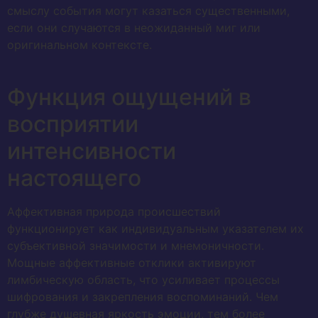
смыслу события могут казаться существенными,
если они случаются в неожиданный миг или
оригинальном контексте.
Функция ощущений в
восприятии
интенсивности
настоящего
Аффективная природа происшествий
функционирует как индивидуальным указателем их
субъективной значимости и мнемоничности.
Мощные аффективные отклики активируют
лимбическую область, что усиливает процессы
шифрования и закрепления воспоминаний. Чем
глубже душевная яркость эмоции, тем более