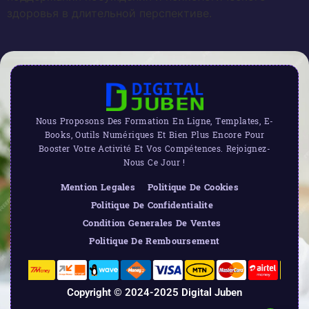
здоровья в длительной перспективе.
Nous Proposons Des Formation En Ligne, Templates, E-
Books, Outils Numériques Et Bien Plus Encore Pour
Booster Votre Activité Et Vos Compétences. Rejoignez-
Nous Ce Jour !
Mention Legales
Politique De Cookies
Politique De Confidentialite
Condition Generales De Ventes
Politique De Remboursement
Copyright © 2024-2025 Digital Juben