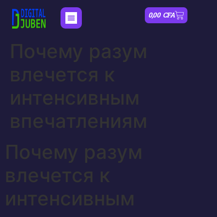
0,00
CFA
Почему разум
влечется к
интенсивным
впечатлениям
Почему разум
влечется к
интенсивным