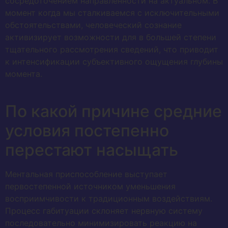
сосредоточением направленности на актуальном. В
момент когда мы сталкиваемся с исключительными
обстоятельствами, человеческий сознание
активизирует возможности для в большей степени
тщательного рассмотрения сведений, что приводит
к интенсификации субъективного ощущения глубины
момента.
По какой причине средние
условия постепенно
перестают насыщать
Ментальная приспособление выступает
первостепенной источником уменьшения
восприимчивости к традиционным воздействиям.
Процесс габитуации склоняет нервную систему
последовательно минимизировать реакцию на