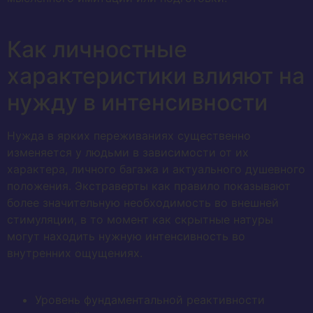
Как личностные
характеристики влияют на
нужду в интенсивности
Нужда в ярких переживаниях существенно
изменяется у людьми в зависимости от их
характера, личного багажа и актуального душевного
положения. Экстраверты как правило показывают
более значительную необходимость во внешней
стимуляции, в то момент как скрытные натуры
могут находить нужную интенсивность во
внутренних ощущениях.
Уровень фундаментальной реактивности