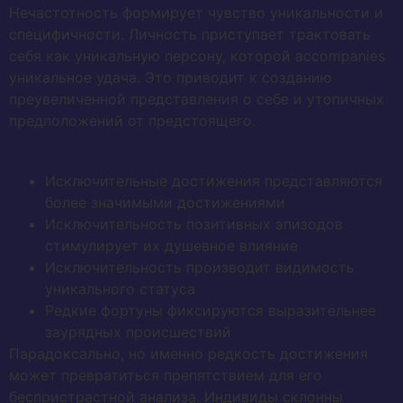
Нечастотность формирует чувство уникальности и
специфичности. Личность приступает трактовать
себя как уникальную персону, которой accompanies
уникальное удача. Это приводит к созданию
преувеличенной представления о себе и утопичных
предположений от предстоящего.
Исключительные достижения представляются
более значимыми достижениями
Исключительность позитивных эпизодов
стимулирует их душевное влияние
Исключительность производит видимость
уникального статуса
Редкие фортуны фиксируются выразительнее
заурядных происшествий
Парадоксально, но именно редкость достижения
может превратиться препятствием для его
беспристрастной анализа. Индивиды склонны