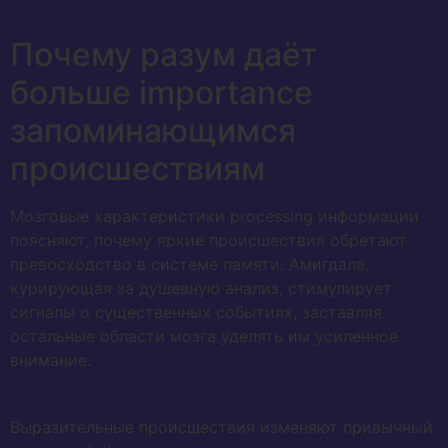
Почему разум даёт
больше importance
запоминающимся
происшествиям
Мозговые характеристики processing информации
поясняют, почему яркие происшествия обретают
превосходство в системе памяти. Амигдала,
курирующая за душевную анализ, стимулирует
сигналы о существенных событиях, заставляя
остальные области мозга уделять им усиленное
внимание.
Выразительные происшествия изменяют привычный