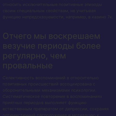
относить исключительные позитивные эпизоды
своим специальным свойствам, не учитывая
функцию непредсказуемости, например, в казино 7к.
Отчего мы воскрешаем
везучие периоды более
регулярно, чем
провальные
Селективность воспоминаний в относительно
позитивных происшествий ассоциирована с
оборонительными механизмами психологии.
Систематическое повторение в воспоминаниях
приятных периодов выполняет функцию
естественным препаратом от депрессии, сохраняя
оптимистичный расположение и мотивацию к