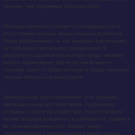
сильнее, чем обыденные происшествия.
Обычные моменты отличаются ожидаемостью и
отсутствием сильных эмоциональных всплесков.
Разум воспринимает их как фоновую информацию,
не требующую детального запоминания. В
результате создаётся искажённая представление
былого переживания, где нечастые моменты
триумфа кажутся более частыми и существенными,
чем они являлись на самом деле.
Эволюционная наука разъясняет этот феномен
эволюционными достоинствами. Сохранение
успешных стратегий и действий способствовало
нашим предкам процветать и развиваться. Однако в
актуальном времени этот аппарат может
способствовать к неправильной анализу личных