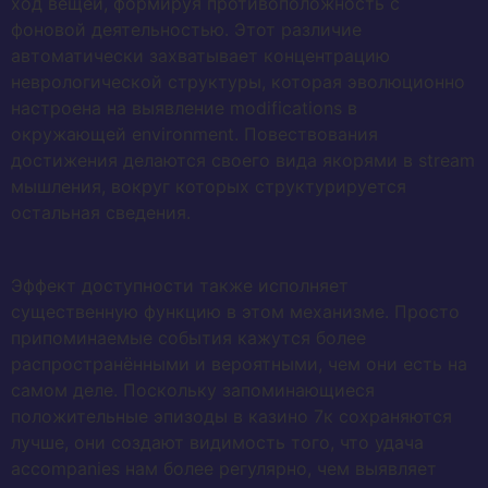
ход вещей, формируя противоположность с
фоновой деятельностью. Этот различие
автоматически захватывает концентрацию
неврологической структуры, которая эволюционно
настроена на выявление modifications в
окружающей environment. Повествования
достижения делаются своего вида якорями в stream
мышления, вокруг которых структурируется
остальная сведения.
Эффект доступности также исполняет
существенную функцию в этом механизме. Просто
припоминаемые события кажутся более
распространёнными и вероятными, чем они есть на
самом деле. Поскольку запоминающиеся
положительные эпизоды в казино 7к сохраняются
лучше, они создают видимость того, что удача
accompanies нам более регулярно, чем выявляет