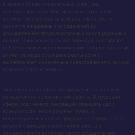
в памяти более значительный mark, чем
повседневные дни. Этот феномен затрагивает
множество аспектов нашей деятельности, от
принятия ежедневных определений до
формирования продолжительных индивидуальных
планов. Завышение везучих периодов составляет
собой сложный психологический процесс, который
влияет на наше осознание реальности и
вырабатывает искажённые представления о личных
возможностях и везении.
Указанная склонность обнаруживается в разных
направлениях человеческой работы. В трудовой
сфере люди имеют тенденцию завышать свои
возможности после разовых побед, в
индивидуальных связях придают чрезмерное вес
редким периодам взаимопонимания, а в
экономических вопросах часто осуществляют