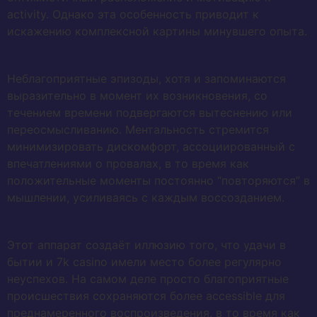
activity. Однако эта особенность приводит к
искажению комплексной картины минувшего опыта.
Неблагоприятные эпизоды, хотя и запоминаются
выразительно в момент их возникновения, со
течением времени подвергаются вытеснению или
переосмысливанию. Ментальность стремится
минимизировать дискомфорт, ассоциированный с
впечатлениями о провалах, в то время как
положительные моменты постоянно “повторяются” в
мышлении, усиливаясь с каждым воссозданием.
Этот аппарат создаёт иллюзию того, что удачи в
бытии и 7k casino имели место более регулярно
неуспехов. На самом деле просто благоприятные
происшествия сохраняются более accessible для
преднамеренного воспроизведения, в то время как