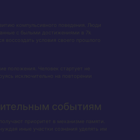
звитию компульсивного поведения. Люди
ованные с былыми достижениями в 7k
ся воссоздать условия своего прошлого
ие положения. Человек стартует не
ируясь исключительно на повторении
азительным событиям
получают приоритет в механизме памяти.
ынуждая иные участки сознания уделять им