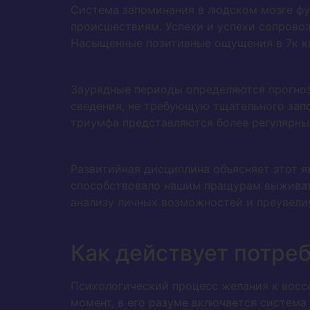
Система запоминания в людском мозге фу
происшествиям. Успехи и успехи сопрово
Насыщенные позитивные ощущения в 7к ка
Заурядные периоды определяются прогно
сведения, не требующую тщательного зап
триумфа представляются более регулярны
Развитийная дисциплина объясняет этот 
способствовало нашим пращурам выживать
анализу личных возможностей и преувели
Как действует потре
Психологический процесс желания к восс
момент, в его разуме включается систем