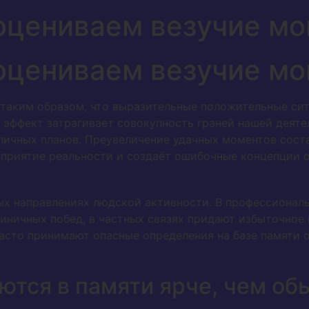
оцениваем везучие м
оцениваем везучие м
 таким образом, что выразительные положительные си
т эффект затрагивает совокупность граней нашей деяте
ичных планов. Преувеличение удачных моментов сост
сприятие реальности и создаёт ошибочные концепции 
ых направлениях людской активности. В профессионал
диничных побед, в частных связях придают избыточно
часто принимают опасные определения на базе памяти 
ются в памяти ярче, чем о