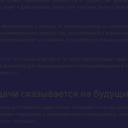
ов служит природным препаратом от депрессии, удер
бствует к деформации целостной картины былого практ
я выразительно в период их происхождения, со време
инимизировать неудобство, соотнесённый с впечатлени
роигрываются” в сознании, consolidating с каждым по
того, что удачи в бытии и 7k casino происходили чаще
 accessible для преднамеренного воспроизведения, в 
ывается.
дачи сказывается на будущ
ных достижений существенно сказывается на процесс
имеют тенденцию к принятию избыточных рисков, нед
вать ситуацию.