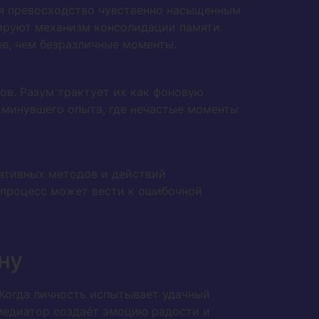
яя превосходство чувственно насыщенным
ируют механизм консолидации памяти.
е, чем безразличные моменты.
в. Разум трактует их как фоновую
 минувшего опыта, где нечастые моменты
ативных методов и действий
 процесс может вести к ошибочной
ну
 Когда личность испытывает удачный
 медиатор создаёт эмоцию радости и