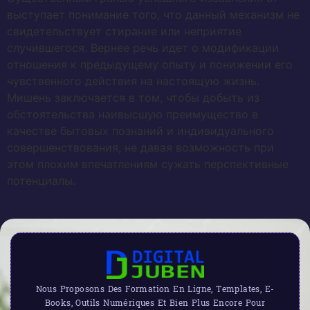
выступает понимание того, что данный механизм не
свидетельствует стирание или неприятие
случившегося. Вернее речь идет о модификации
отношения к предыдущему опыту и понижении его
чувственного действия на настоящую жизнь.
Мишень заключается в том, чтобы добыть из
обстоятельства наивысшую преимущество в
качестве бытовых познаний и индивидуального
совершенствования, не давая возможность при
этом плохим впечатлениям сужать перспективные
потенциалы.
Nous Proposons Des Formation En Ligne, Templates, E-
Books, Outils Numériques Et Bien Plus Encore Pour