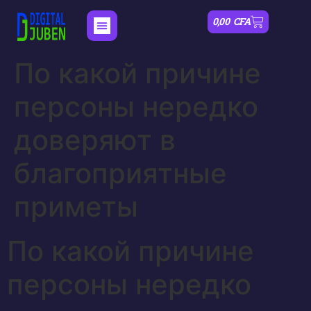
0,00
CFA
Nos Formations
Mon compte
По какой причине
персоны нередко
доверяют в
благоприятные
приметы
По какой причине
персоны нередко