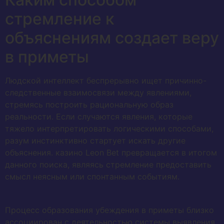
стремление к
объяснениям создает веру
в приметы
Людской интеллект беспрерывно ищет причинно-
следственные взаимосвязи между явлениями,
стремясь построить рациональную образ
реальности. Если случаются явления, которые
тяжело интерпретировать логическими способами,
разум инстинктивно стартует искать другие
объяснения. казино Leon Bet превращается в итогом
данного поиска, являясь стремление предоставить
смысл неясным или спонтанным событиям.
Процесс образования убеждения в приметы близко
ассоциирован с деятельностью системы выявления