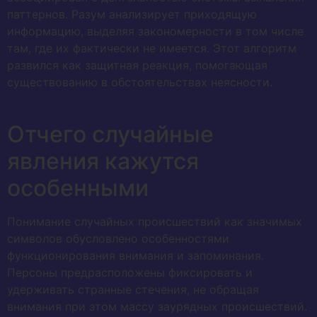
паттернов. Разум анализирует приходящую
информацию, выделяя закономерности в том числе
там, где их фактически не имеется. Этот алгоритм
развился как защитная реакция, помогающая
существованию в обстоятельствах неясности.
Отчего случайные
явления кажутся
особенными
Понимание случайных происшествий как значимых
символов обусловлено особенностями
функционирования внимания и запоминания.
Персоны предрасположены фиксировать и
удерживать странные стечения, не обращая
внимания при этом массу заурядных происшествий.