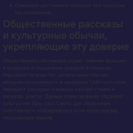
Снижение умственной нагрузки при принятии
постановлений
Общественные рассказы
и культурные обычаи,
укрепляющие эту доверие
Общественная обстановка играет главную функцию
в создании и сохранении доверия в символы.
Народное творчество, религиозные обычаи,
изящная письменность и нынешние СМИ постоянно
передают рассказы о важных соответствиях и
сигналах участи. Данные повествования образуют
культурную базу Leon Casino для объяснения
собственного повседневного пути через призму
окружающих знаков.