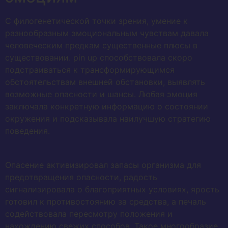
С филогенетической точки зрения, умение к
разнообразным эмоциональным чувствам давала
человеческим предкам существенные плюсы в
существовании. pin up способствовала скоро
подстраиваться к трансформирующимся
обстоятельствам внешней обстановки, выявлять
возможные опасности и шансы. Любая эмоция
заключала конкретную информацию о состоянии
окружения и подсказывала наилучшую стратегию
поведения.
Опасение активизировал запасы организма для
предотвращения опасности, радость
сигнализировала о благоприятных условиях, ярость
готовил к противостоянию за средства, а печаль
содействовала пересмотру положения и
нахождению свежих способов. Такое многообразие