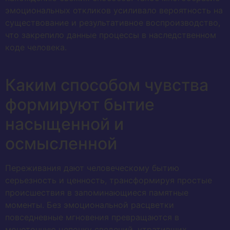
эмоциональных откликов усиливало вероятность на
существование и результативное воспроизводство,
что закрепило данные процессы в наследственном
коде человека.
Каким способом чувства
формируют бытие
насыщенной и
осмысленной
Переживания дают человеческому бытию
серьезность и ценность, трансформируя простые
происшествия в запоминающиеся памятные
моменты. Без эмоциональной расцветки
повседневные мгновения превращаются в
монотонную цепочку сведений, утративших