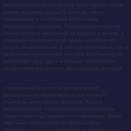
Эмоциональное разнообразие представляет собой
умение индивида ощущать богатый спектр
переживаний и настроений в различных
повседневных ситуациях. Подобное состояние не
только переход настроения от радости к печали, а
серьезное понимание всей гаммы человеческих
чувств. пинап включает в себя как позитивные, так и
негативные переживания, которые дополнительно
раскрывают друг друга и создают завершенную
изображение внутреннего пространства личности.
Современная психология рассматривает
эмоциональное вариативность как важный
индикатор ментального здоровья. Люди с
разносторонним эмоциональным репертуаром
эффективнее подстраиваются к переменам, более
пластично откликаются на напряжение и
показывают высокий показатель эмоционального