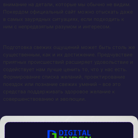
внимание на детали, которые мы обычно не видим.
Покердом официальный сайт можно отыскать даже
в самых заурядных ситуациях, если подходить к
ним с непредвзятым разумом и интересом.
Подготовка свежих ощущений может быть столь же
существенным, как и их достижение. Предчувствие
приятных происшествий расширяет удовольствие и
содействует нам лучше ценить то, что у нас есть.
Формирование списка желаний, проектирование
поездок или познание свежих умений – все это
средства поддерживать здоровое желание к
совершенствованию и эволюции.