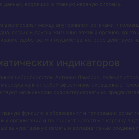
 данных, входящих в главную нервную систему.
м взаимосвязи между внутренними органами и головн
а, легких и других жизненно важных органов. spinto 
ивание удобства или неудобства, которое действует н
матических индикаторов
анная нейробиологом Антонио Дамасио, толкует спосо
 маркеры являют собой аффективно окрашенные телес
йствуют молниеносно охарактеризовать их предполагае
главную функцию в образовании и толковании соматиче
ых организаций и генерирует целостную картину внут
ные за чувственную память и ассоциативные соединен