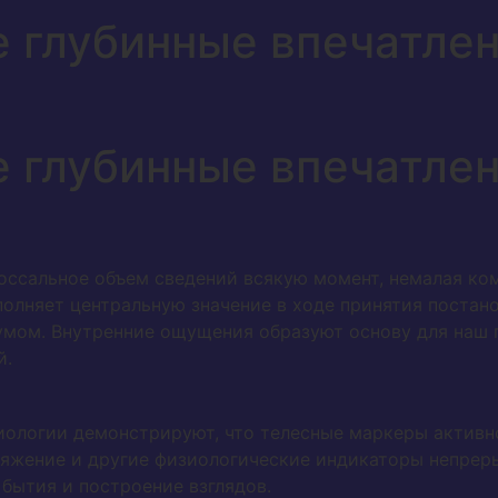
е глубинные впечатле
е глубинные впечатле
оссальное объем сведений всякую момент, немалая ком
выполняет центральную значение в ходе принятия поста
мом. Внутренние ощущения образуют основу для наш п
й.
иологии демонстрируют, что телесные маркеры активно
яжение и другие физиологические индикаторы непреры
бытия и построение взглядов.