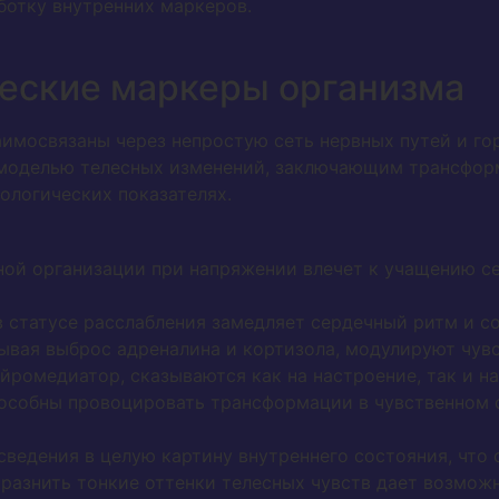
ботку внутренних маркеров.
еские маркеры организма
имосвязаны через непростую сеть нервных путей и г
оделью телесных изменений, заключающим трансформ
ологических показателях.
ной организации при напряжении влечет к учащению с
в статусе расслабления замедляет сердечный ритм и 
ывая выброс адреналина и кортизола, модулируют чув
ейромедиатор, сказываются как на настроение, так и 
особны провоцировать трансформации в чувственном 
 сведения в целую картину внутреннего состояния, что
разнить тонкие оттенки телесных чувств дает возмож