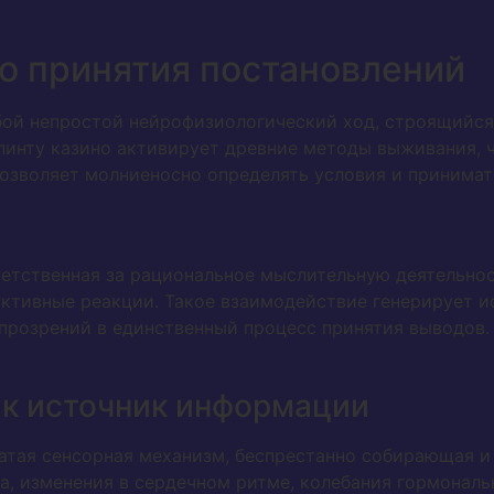
о принятия постановлений
бой непростой нейрофизиологический ход, строящийся
пинту казино активирует древние методы выживания, ч
озволяет молниеносно определять условия и принимат
ветственная за рациональное мыслительную деятельнос
ктивные реакции. Такое взаимодействие генерирует и
 прозрений в единственный процесс принятия выводов.
ак источник информации
атая сенсорная механизм, беспрестанно собирающая и
а, изменения в сердечном ритме, колебания гормональ