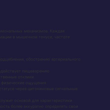
ормональных механизмов. Каждая
ации в мышечном тонусе, частоте
ердцебиения, обострению артериального
содействует пищеварению
ственные отклики
на физические ощущения
статусе через цитокиновые сигнальные
 служит основой для характеристики
ность более аккуратно определять свои