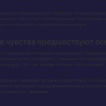
 является главным центром обработки интероцептивной
диненное образ о состоянии организма. Повреждения 
ния и использовать их для принятия выводов.
ие чувства предшествуют о
то телесные сдвиги нередко предшествуют сознательн
ирование мозга, измеряемая с помощью электроэнцеф
секунд до того, как человек осознает свой селекцию.
прерывно генерирует догадки о предстоящих происше
 казино пробуждает каскад физиологических модифика
ознательного намерения.