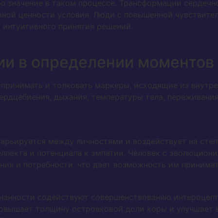
ю значение в таком процессе. Трансформации сердечн
ной ценности условия. Люди с повышенной чувствите
 интуитивного принятия решений.
ии в определении моментов
принимать и толковать маркеры, исходящие из внутре
ердцебиения, дыхания, температуры тела, переживания
варьируется между личностями и воздействует на сте
еллекта и потенциала к эмпатии. Человек с эволюцио
ия и потребности, что дает возможность им принимат
нанности содействуют совершенствованию интероцепт
овышает толщину островковой доли коры и улучшает