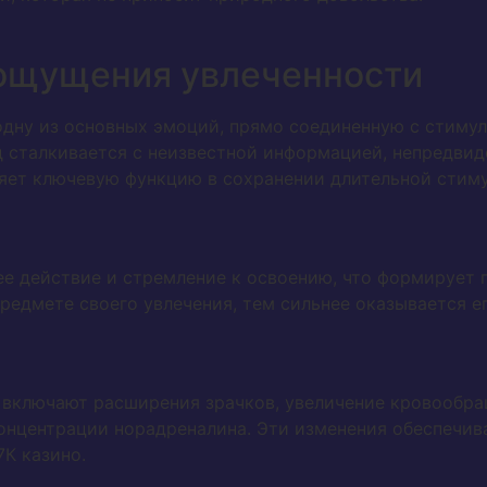
 ощущения увлеченности
одну из основных эмоций, прямо соединенную с стим
д сталкивается с неизвестной информацией, непредви
лняет ключевую функцию в сохранении длительной стим
е действие и стремление к освоению, что формирует 
предмете своего увлечения, тем сильнее оказывается 
 включают расширения зрачков, увеличение кровообращ
онцентрации норадреналина. Эти изменения обеспечив
7К казино.