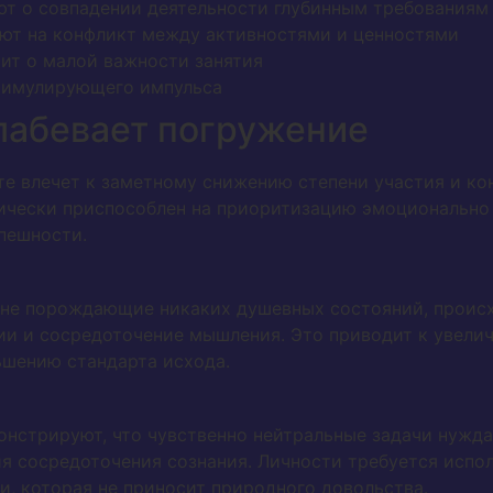
т о совпадении деятельности глубинным требованиям
ют на конфликт между активностями и ценностями
рит о малой важности занятия
тимулирующего импульса
лабевает погружение
е влечет к заметному снижению степени участия и кон
рически приспособлен на приоритизацию эмоционально
пешности.
и, не порождающие никаких душевных состояний, проис
и и сосредоточение мышления. Это приводит к увели
шению стандарта исхода.
нстрируют, что чувственно нейтральные задачи нужд
я сосредоточения сознания. Личности требуется испо
и, которая не приносит природного довольства.