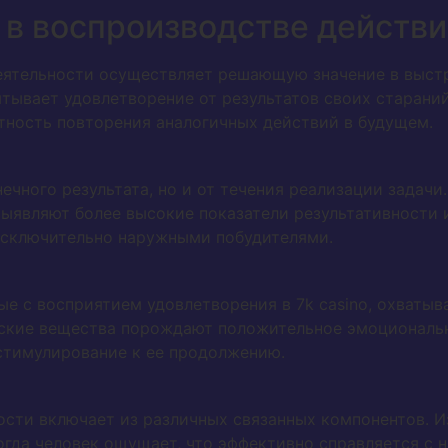
 в воспроизводстве действ
еятельности осуществляет решающую значение в выст
ытывает удовлетворение от результатов своих стараний
тность повторения аналогичных действий в будущем.
ечного результата, но и от течения реализации задач
выявляют более высокие показатели результативности
исключительно наружными побудителями.
е с восприятием удовлетворения в 7k casino, охваты
еские вещества порождают положительное эмоциональн
стимулирование к ее продолжению.
ости включает из различных связанных компонентов. И
когда человек ощущает, что эффективно справляется с