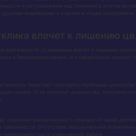
имости и регулирования над течением и итогом активн
с другими индивидами и участия в общее предприятие.
тклика влечет к лишению це
й деятельности со временем влечет к лишению чувств
еские и бессодержательные, что кардинально снижает 
 активность перестает подходить глубинным ценностям
адач казино 7к не приносит довольства, поскольку от
.
и, лишенные эмоционального реакции от своей деятел
и тревожности. Отсутствие эмоциональной вовлеченн
и необходимостью в осмысленной работе.