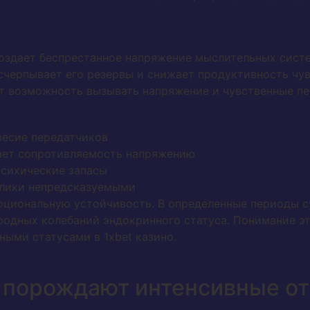
оздает беспрестанное напряжение мыслительных сист
счерпывает его резервы и снижает продуктивность чув
т возможность вызывать напряжение и чувственные пе
весие передатчиков
ает сопротивляемость напряжению
психические запасы
клики непредсказуемыми
циональную устойчивость. В определенные периоды с
родных колебаний эндокринного статуса. Понимание эт
ыми статусами в 1xbet казино.
 порождают интенсивные о