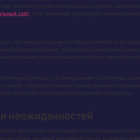
икает дополнительная информация, сознание самопро
альный сайт
. Этот механизм происходит на неосознан
.
уют, что эмоциональная система откликается на тран
ушевный реакция обгоняет логическое осмысление сове
бны испытывать моментальные колебания настроения пр
ественную функцию в формировании чувственных реак
и и может порождать резкие трансформации в душевном
твию запускает отличающиеся душевные алгоритмы.
 и неожиданностей
екст, на котором происходят все последующие чувств
соответствие, который активирует поток душевных из