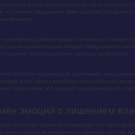
ключается в том, что малые случаи часто порождают 
у что мелкие затруднения ловят врасплох, когда психо
ные процессы.
о накопленное давление может выплеснуться через отк
аже самый незначительный импульс превращается клю
то удивляет непосредственно человека своей силой.
твий способно неоднократно увеличивать эмоциональн
облема, а как символ всеобщей неустроенности жизни
ми трудностями, что поясняет несоразмерность ответа
мен эмоций с лишением вла
ией составляет одним из сильнейших триггеров душев
 на происходящее, активируются старинные системы в