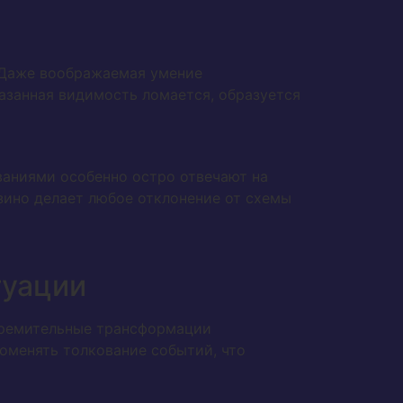
 Даже воображаемая умение
азанная видимость ломается, образуется
ваниями особенно остро отвечают на
азино делает любое отклонение от схемы
туации
тремительные трансформации
оменять толкование событий, что