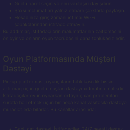
Güclü parol seçin və onu vaxtaşırı dəyişdirin.
Şəxsi məlumatları yalnız etibarlı şəxslərlə paylaşın.
Hesabınıza giriş zamanı ictimai Wi-Fi
şəbəkələrindən istifadə etməyin.
Bu addımlar, istifadəçilərin məlumatlarının zəifləməsini
önləyir və onların oyun təcrübəsini daha təhlükəsiz edir.
Oyun Platformasında Müştəri
Dəstəyi
Pin-up platforması, oyunçuların təhlükəsizlik hissini
artırmaq üçün güclü müştəri dəstəyi xidmətinə malikdir.
İstifadəçilər oyun oynarkən ortaya çıxan problemləri
sürətlə həll etmək üçün bir neçə kanal vasitəsilə dəstəyə
müraciət edə bilərlər. Bu kanallar arasında:
Canlı çat dəstəyi: İstifadəçilər, 24/7 həyati dəstək