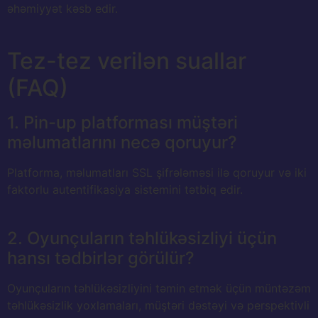
əhəmiyyət kəsb edir.
Tez-tez verilən suallar
(FAQ)
1. Pin-up platforması müştəri
məlumatlarını necə qoruyur?
Platforma, məlumatları SSL şifrələməsi ilə qoruyur və iki
faktorlu autentifikasiya sistemini tətbiq edir.
2. Oyunçuların təhlükəsizliyi üçün
hansı tədbirlər görülür?
Oyunçuların təhlükəsizliyini təmin etmək üçün müntəzəm
təhlükəsizlik yoxlamaları, müştəri dəstəyi və perspektivli