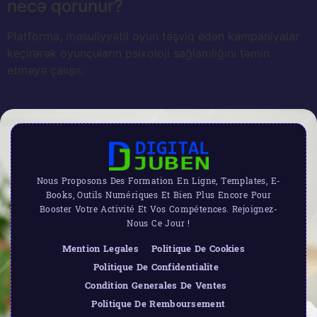
necə qorunur?
Platforma, məsuliyyətli oyun təşviq edən kampaniyalar
keçirərək oyunçuların psixoloji sağlamlığını təmin
etməyə çalışır.
Nous Proposons Des Formation En Ligne, Templates, E-
Books, Outils Numériques Et Bien Plus Encore Pour
Booster Votre Activité Et Vos Compétences. Rejoignez-
Nous Ce Jour !
Mention Legales
Politique De Cookies
Politique De Confidentialite
Condition Generales De Ventes
Politique De Remboursement