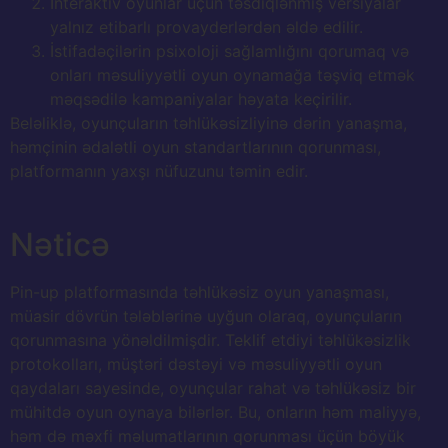
İnteraktiv oyunlar üçün təsdiqlənmiş versiyalar
yalnız etibarlı provayderlərdən əldə edilir.
İstifadəçilərin psixoloji sağlamlığını qorumaq və
onları məsuliyyətli oyun oynamağa təşviq etmək
məqsədilə kampaniyalar həyata keçirilir.
Beləliklə, oyunçuların təhlükəsizliyinə dərin yanaşma,
həmçinin ədalətli oyun standartlarının qorunması,
platformanın yaxşı nüfuzunu təmin edir.
Nəticə
Pin-up platformasında təhlükəsiz oyun yanaşması,
müasir dövrün tələblərinə uyğun olaraq, oyunçuların
qorunmasına yönəldilmişdir. Teklif etdiyi təhlükəsizlik
protokolları, müştəri dəstəyi və məsuliyyətli oyun
qaydaları sayesinde, oyunçular rahat və təhlükəsiz bir
mühitdə oyun oynaya bilərlər. Bu, onların həm maliyyə,
həm də məxfi məlumatlarının qorunması üçün böyük