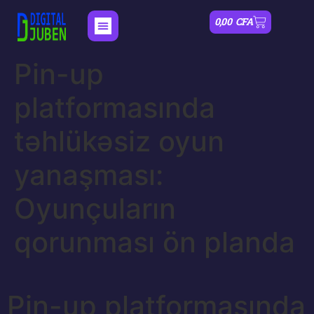
0,00
CFA
Nos Formations
Mon compte
Pin-up
platformasında
təhlükəsiz oyun
yanaşması:
Oyunçuların
qorunması ön planda
Pin-up platformasında