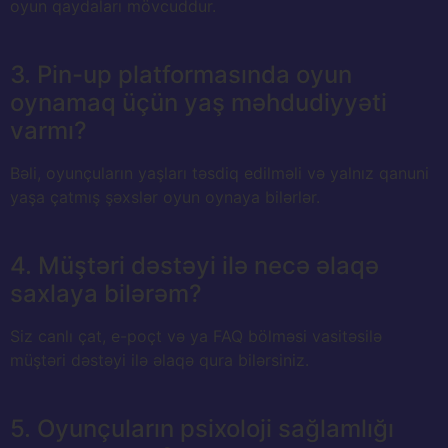
oyun qaydaları mövcuddur.
3. Pin-up platformasında oyun
oynamaq üçün yaş məhdudiyyəti
varmı?
Bəli, oyunçuların yaşları təsdiq edilməli və yalnız qanuni
yaşa çatmış şəxslər oyun oynaya bilərlər.
4. Müştəri dəstəyi ilə necə əlaqə
saxlaya bilərəm?
Siz canlı çat, e-poçt və ya FAQ bölməsi vasitəsilə
müştəri dəstəyi ilə əlaqə qura bilərsiniz.
5. Oyunçuların psixoloji sağlamlığı