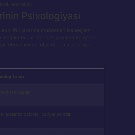
mək edə bilər.
inin Psixologiyası
 edir. Pul çıxarma müddətləri isə seçilən
vacib məqam budur: depozit qoymaq nə qədər
əyin etmək imkanı olsa da, bu alət kifayət
xoloji Təsiri
məyi asanlaşdırır.
ər arasında psixoloji bariyer yaradır.