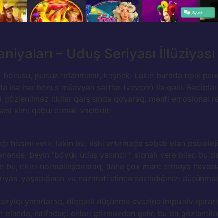
iyaları – Uduş Seriyası İllüziyası
 bonusu, pulsuz fırlanmalar, keşbek. Lakin burada tipik psixo
ıqda isə hər bonus müəyyən şərtlər (veycer) ilə gəlir. Rəqibl
i gözlənilməz itkilər qarşısında qoyaraq, mənfi emosional re
ssəsi kimi qəbul etmək vacibdir.
ı hissini verir, lakin bu, riski artırmağa səbəb olan psixoloji
lənəndə, beyin “böyük uduş yaxındır” siqnalı verə bilər, bu 
akin bu, itkini normallaşdıraraq, daha çox mərc etməyə həvəslə
iyası yaşadığınızı və nəzarəti əlində saxladığınızı düşünməy
əzyiqi yaradaraq, diqqətli düşünmə əvəzinə impulsiv qərarl
 olanda, istifadəçi onları görməzdən gəlir, bu da gözləntilə