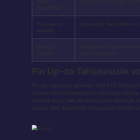
Mobil
Üstünlük: Çox əlçatan. Çatışma
Operatorlar
Pul Çıxarma
Çatışmazlıq: Bəzi hallarda 1-3
Müddəti
Depozit
Çatışmazlıq: Funksiya var, l
Limitləri
aktiv xatırladılmır.
Pin Up-da Təhlükəsizlik və
Pin Up lisenziyalı operator kimi KYC (Müştərini
prosesi bəzi istifadəçilərdə narahatlıq yarada
əyləncə deyil, həm də məsuliyyətli fəaliyyət k
yarada bilər. Rəqiblərlə müqayisədə Pin Up-un 