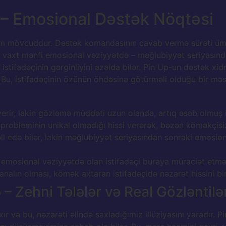
 – Emosional Dəstək Nöqtəsi
rdım mövcuddur. Dəstək komandasının cavab vermə sürəti üm
ox vaxt mənfi emosional vəziyyətdə – məğlubiyyət seriyasınd
stifadəçinin gərginliyini azalda bilər. Pin Up-un dəstək xidmə
il. Bu, istifadəçinin özünün öhdəsinə götürməli olduğu bir məs
verir, lakin gözləmə müddəti uzun olanda, artıq əsəb olmuş ist
probleminin unikal olmadığı hissi verərək, bəzən köməkçisiz
ll edə bilər, lakin məğlubiyyət seriyasından sonraki emosion
in emosional vəziyyətdə olan istifadəçi buraya müraciət etm
nalın olması, kömək axtaran istifadəçidə nəzarət hissini bir
– Zehni Tələlər və Real Gözləntilə
 və bu, nəzarəti əlində saxladığımız illüziyasını yaradır. Pi