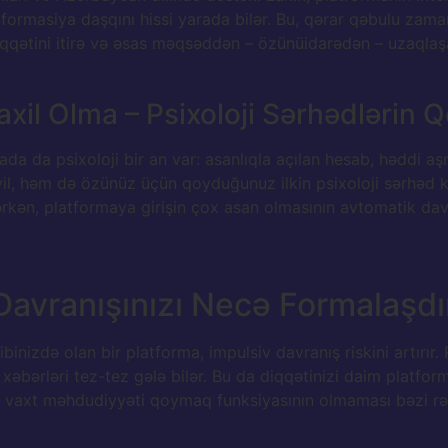
formasiya daşqını hissi yarada bilər. Bu, qərar qəbulu zamanı 
iqqətini itirə və əsas məqsəddən – özünüidarədən – uzaqlaşa
xil Olma – Psixoloji Sərhədlərin 
rada da psixoloji bir an var: asanlıqla açılan hesab, həddi
il, həm də özünüz üçün qoyduğunuz ilkin psixoloji sərhəd ki
edərkən, platformaya girişin çox asan olmasının avtomatik dav
Davranışınızı Necə Formalaşdı
cibinizdə olan bir platforma, impulsiv davranış riskini artırır.
yon xəbərləri tez-tez gələ bilər. Bu da diqqətinizi daim plat
qdə vaxt məhdudiyyəti qoymaq funksiyasının olmaması bəzi 