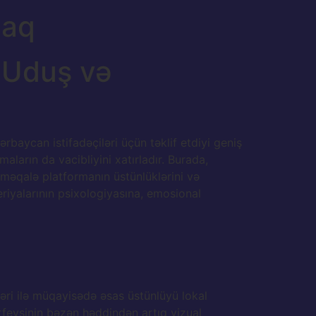
maq
– Uduş və
rbaycan istifadəçiləri üçün təklif etdiyi geniş
aların da vacibliyini xatırladır. Burada,
məqalə platformanın üstünlüklərini və
eriyalarının psixologiyasına, emosional
əri ilə müqayisədə əsas üstünlüyü lokal
erfeysinin bəzən həddindən artıq vizual