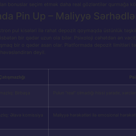
olan bonuslar seçim etmək daha real gözləntilər qurmağa kö
da Pin Up – Maliyyə Sərhədlər
ktron pul kisələri ilə rahat depozit qoymaqda üstünlük təşkil
ə nisbətən bir qədər uzun ola bilər. Psixoloji cəhətdən ən 
 aşmaq bir o qədər asan olar. Platformada depozit limitləri t
 həvəsləndirən deyil.
Çatışmazlığı
Psi
şmazlıq: Birbaşa
Pulun “real” olmadığı hissi yaradır, xərclə
zlıq: Əlavə komissiya
Maliyyə hərəkətləri ilə emosional hərəkətl