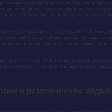
епривычное интерпретируется как безопасное либо зна
шения, освоения или испытания эмоционального подъем
гоприятные редкие явления прочнее, по сравнению с п
ивают внутренний дискомфорт, страх и отторжение. Эт
ую негативный фактор. Причем даже несерьезные, но н
 усиленной тревожностью либо закреплённым устройст
рмируется от ряда причин: личного багажа, социально
ной структуры. То, что одного субъекта вводит в воо
ламе и развлечениях: задей