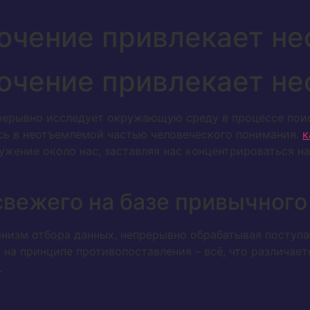
очение привлекает н
очение привлекает н
рерывно исследует окружающую среду в процессе поис
сь в неотъемлемой частью человеческого понимания.
к
жение около нас, заставляя нас концентрироваться на 
вежего на базе привычного
анизм отбора данных, непрерывно обрабатывая поступ
 на принципе противопоставления – всё, что различае
.