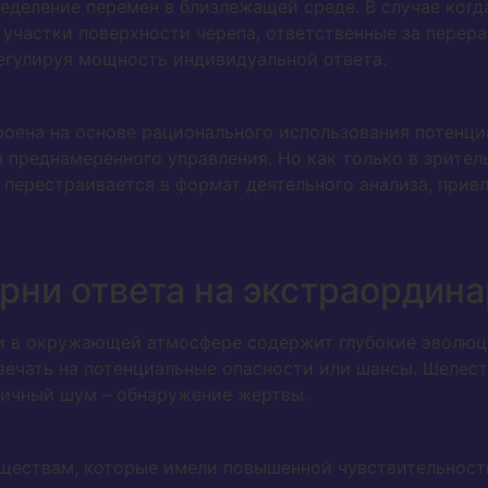
еделение перемен в близлежащей среде. В случае ког
участки поверхности черепа, ответственные за перера
регулируя мощность индивидуальной ответа.
оена на основе рационального использования потенц
 преднамеренного управления. Но как только в зрител
 перестраивается в формат деятельного анализа, прив
рни ответа на экстраордин
и в окружающей атмосфере содержит глубокие эволюц
вечать на потенциальные опасности или шансы. Шелест
пичный шум – обнаружение жертвы.
ществам, которые имели повышенной чувствительност