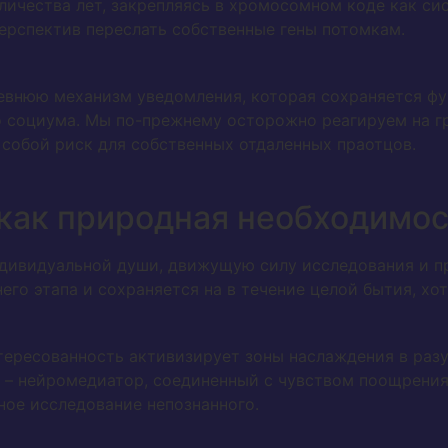
оличества лет, закрепляясь в хромосомном коде как с
перспектив переслать собственные гены потомкам.
евнюю механизм уведомления, которая сохраняется фу
 социума. Мы по-прежнему осторожно реагируем на г
 собой риск для собственных отдаленных праотцов.
как природная необходимос
дивидуальной души, движущую силу исследования и про
его этапа и сохраняется на в течение целой бытия, хо
нтересованность активизирует зоны наслаждения в раз
 – нейромедиатор, соединенный с чувством поощрения
ное исследование непознанного.