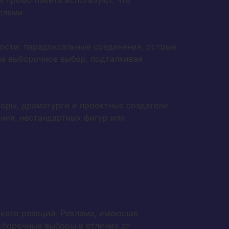
и промо пакета используют, что
елями.
сти: парадоксальные соединения, острые
на выборочное выбор, подталкивая
торы, драматурги и проектные создатели
ния, нестандартных фигур или
кого реакций. Реклама, имеющая
ыборочные выборы в отличие от