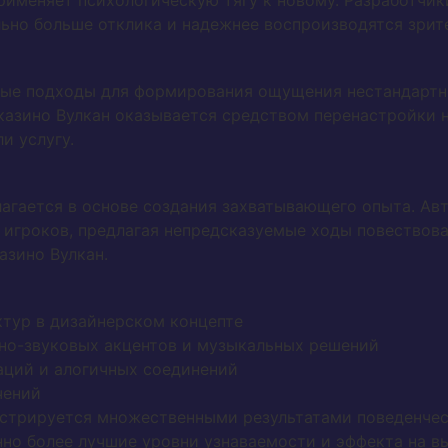
рименяет психологическую тягу к новому. Разработчик
ьно больше отклика и надежнее воспроизводятся зрит
ные подходы для формирования ощущения нестандартно
казино Вулкан оказывается средством перенастройки 
и услугу.
агается в основе создания захватывающего опыта. Ав
 игроков, предлагая непредсказуемые ходы повествова
азино Вулкан.
ктур в дизайнерском концепте
но-звуковых акцентов и музыкальных решений
ций и алогичных соединений
чений
стрируется множественными результатами поведенчес
нно более лучшие уровни узнаваемости и эффекта на в