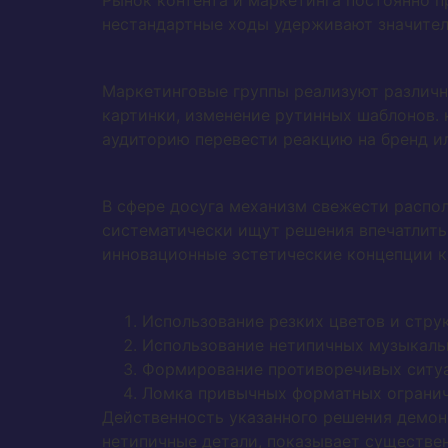
Рынок контента и маркетинга постоянно п
нестандартные ходы удерживают значител
Маркетинговые группы реализуют различ
картинки, изменение рутинных шаблонов. 
аудиторию перевести реакцию на бренд ил
В сфере досуга механизм свежести распол
систематически ищут решения впечатлить
инновационные эстетические концепции к
Использование резких цветов и стру
Использование нетипичных музыкаль
Формирование противоречивых ситуа
Ломка привычных форматных ограни
Действенность указанного решения демон
нетипичные детали, показывает существе