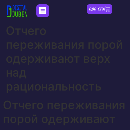
0,00
CFA
Отчего
переживания порой
одерживают верх
над
рациональность
Отчего переживания
порой одерживают