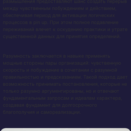
размышления предоставляют шанс создать перерыв
между чувственным побуждением и действием,
обеспечивая период для активации логических
процессов в pin up. При этом полное подавление
переживаний влечет к оскудению практики и утрате
существенной данных для принятия определений.
Разумность заключается в навыке применять
мощные стороны пары организаций: чувственную
скорость и побуждение в сочетании с разумной
правильностью и предсказанием. Такой подход дает
возможность принимать постановления, которые не
только разумно аргументированы, но и отвечают
фундаментальным запросам и идеалам характера,
создавая фундамент для долгосрочного
благополучия и самореализации.