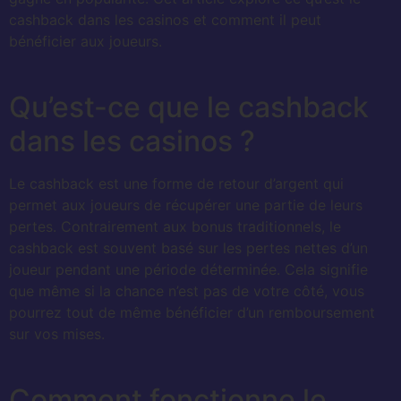
cashback dans les casinos et comment il peut
bénéficier aux joueurs.
Qu’est-ce que le cashback
dans les casinos ?
Le cashback est une forme de retour d’argent qui
permet aux joueurs de récupérer une partie de leurs
pertes. Contrairement aux bonus traditionnels, le
cashback est souvent basé sur les pertes nettes d’un
joueur pendant une période déterminée. Cela signifie
que même si la chance n’est pas de votre côté, vous
pourrez tout de même bénéficier d’un remboursement
sur vos mises.
Comment fonctionne le