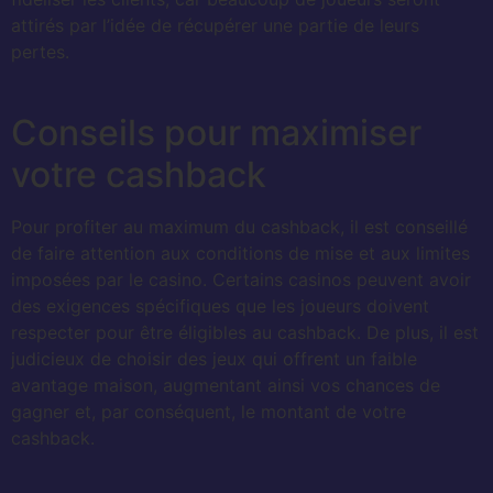
attirés par l’idée de récupérer une partie de leurs
pertes.
Conseils pour maximiser
votre cashback
Pour profiter au maximum du cashback, il est conseillé
de faire attention aux conditions de mise et aux limites
imposées par le casino. Certains casinos peuvent avoir
des exigences spécifiques que les joueurs doivent
respecter pour être éligibles au cashback. De plus, il est
judicieux de choisir des jeux qui offrent un faible
avantage maison, augmentant ainsi vos chances de
gagner et, par conséquent, le montant de votre
cashback.