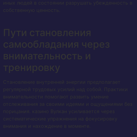
иных людей в состоянии разрушать убежденность в
собственную ценность.
Пути становления
самообладания через
внимательность и
тренировку
Становление внутренней энергии предполагает
регулярной трудовых усилий над собой. Практики
внимательности помогают развить умение
отслеживания за своими идеями и ощущениями без
порицания. казино Вулкан усиливается через
систематические упражнения на фокусировку
внимания и нахождение в моменте.