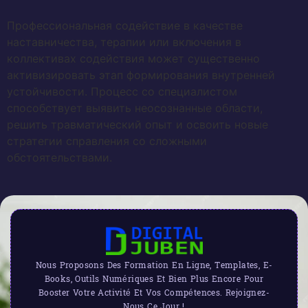
Профессиональная содействие в качестве
наставничества, терапии или включения в
коллективах содействия может существенно
активизировать этап формирования внутренней
устойчивости. Процесс со специалистом
способствует выявить неосознанные области,
решить травматический опыт и освоить новые
стратегии справления со сложными
обстоятельствами.
Nous Proposons Des Formation En Ligne, Templates, E-
Books, Outils Numériques Et Bien Plus Encore Pour
Booster Votre Activité Et Vos Compétences. Rejoignez-
Nous Ce Jour !