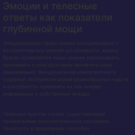
Эмоции и телесные
ответы как показатели
глубинной мощи
Эмоциональная сфера крепко ассоциирована с
восприятием внутренней устойчивости. казино
Вулкан проявляется через умение распознавать,
признавать и конструктивно проявлять свои
переживания. Эмоциональная компетентность
содержит восприятие ролей разнообразных чувств
и способность применять их как основа
информации о собственных нуждах.
Телесные чувства служат существенными
показателями психологического состояния.
Зажатость в предплечьях способно