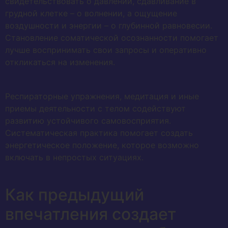
свидетельствовать о давлении, сдавливание в
грудной клетке – о волнении, а ощущение
воздушности и энергии – о глубинной равновесии.
Становление соматической осознанности помогает
лучше воспринимать свои запросы и оперативно
откликаться на изменения.
Респираторные упражнения, медитация и иные
приемы деятельности с телом содействуют
развитию устойчивого самовосприятия.
Систематическая практика помогает создать
энергетическое положение, которое возможно
включать в непростых ситуациях.
Как предыдущий
впечатления создает