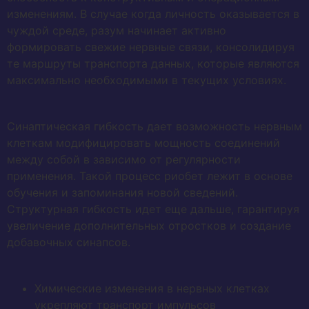
изменениям. В случае когда личность оказывается в
чуждой среде, разум начинает активно
формировать свежие нервные связи, консолидируя
те маршруты транспорта данных, которые являются
максимально необходимыми в текущих условиях.
Синаптическая гибкость дает возможность нервным
клеткам модифицировать мощность соединений
между собой в зависимо от регулярности
применения. Такой процесс риобет лежит в основе
обучения и запоминания новой сведений.
Структурная гибкость идет еще дальше, гарантируя
увеличение дополнительных отростков и создание
добавочных синапсов.
Химические изменения в нервных клетках
укрепляют транспорт импульсов