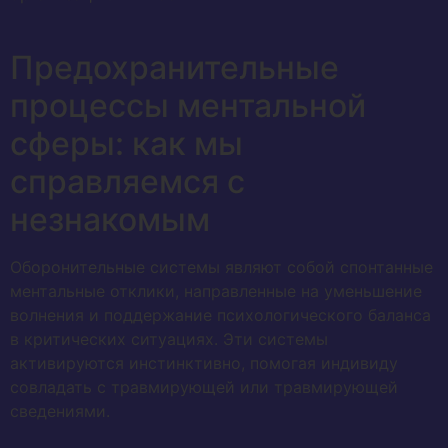
Предохранительные
процессы ментальной
сферы: как мы
справляемся с
незнакомым
Оборонительные системы являют собой спонтанные
ментальные отклики, направленные на уменьшение
волнения и поддержание психологического баланса
в критических ситуациях. Эти системы
активируются инстинктивно, помогая индивиду
совладать с травмирующей или травмирующей
сведениями.