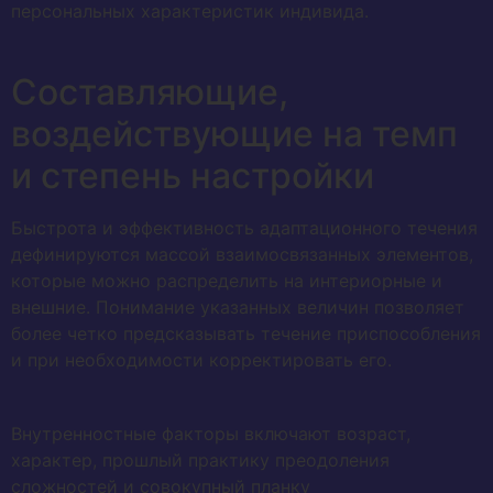
персональных характеристик индивида.
Составляющие,
воздействующие на темп
и степень настройки
Быстрота и эффективность адаптационного течения
дефинируются массой взаимосвязанных элементов,
которые можно распределить на интериорные и
внешние. Понимание указанных величин позволяет
более четко предсказывать течение приспособления
и при необходимости корректировать его.
Внутренностные факторы включают возраст,
характер, прошлый практику преодоления
сложностей и совокупный планку