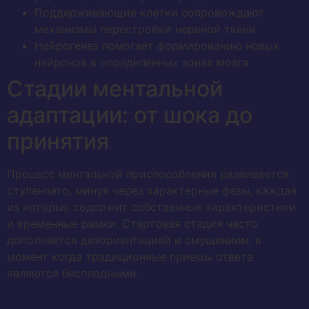
Поддерживающие клетки сопровождают
механизмы перестройки нервной ткани
Нейрогенез помогает формированию новых
нейронов в определенных зонах мозга
Стадии ментальной
адаптации: от шока до
принятия
Процесс ментальной приспособления развивается
ступенчато, минуя через характерные фазы, каждая
из которых содержит собственные характеристики
и временные рамки. Стартовая стадия часто
дополняется дезориентацией и смущением, в
момент когда традиционные приемы ответа
являются бесплодными.