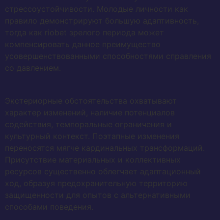
стрессоустойчивости. Молодые личности как
правило демонстрируют большую адаптивность,
тогда как riobet зрелого периода может
компенсировать данное преимущество
усовершенствованными способностями справления
со давлением.
Экстериорные обстоятельства охватывают
характер изменений, наличие потенциалов
содействия, темпоральные ограничения и
культурный контекст. Поэтапные изменения
переносятся мягче кардинальных трансформаций.
Присутствие материальных и коллективных
ресурсов существенно облегчает адаптационный
ход, образуя предохранительную территорию
защищенности для опытов с альтернативными
способами поведения.