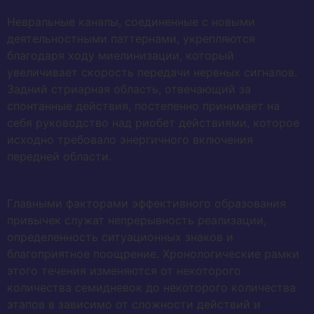
Невральные каналы, соединенные с новыми
деятельностными паттернами, укрепляются
благодаря ходу миелинизации, который
увеличивает скорость передачи нервных сигналов.
Задний стриарная область, отвечающий за
спонтанные действия, постепенно принимает на
себя руководство над риобет действиями, которое
исходно требовало энергичного включения
передней области.
Главными факторами эффективного образования
привычек служат непрерывность реализации,
определенность ситуационных знаков и
благоприятное поощрение. Хронологические рамки
этого течения изменяются от некоторого
количества семидневок до некоторого количества
этапов в зависимо от сложности действий и