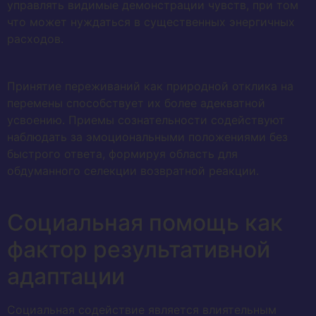
управлять видимые демонстрации чувств, при том
что может нуждаться в существенных энергичных
расходов.
Принятие переживаний как природной отклика на
перемены способствует их более адекватной
усвоению. Приемы сознательности содействуют
наблюдать за эмоциональными положениями без
быстрого ответа, формируя область для
обдуманного селекции возвратной реакции.
Социальная помощь как
фактор результативной
адаптации
Социальная содействие является влиятельным