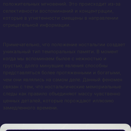
положительных мгновений. Это происходит из-за
селективности воспоминаний и концентрации,
которые в угнетенности смещены в направлении
отрицательной информации.
Примечательно, что положение ностальгии создает
уникальный тип темпоральных памяти. В момент
когда мы вспоминаем былое с нежностью и
грустью, долго минувшие явления способны
представляться более протяженными и богатыми,
чем они являлись на самом деле. Данный феномен
связан с тем, что ностальгические мемориальные
следы как правило объединяют массу чувственно
ценных деталей, которые порождают иллюзию
замедленного времени.