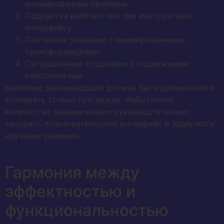
анимированные примеры
Подсветка рабочих зон при инструктаже
интерфейсу
Поэтапное указание с анимированными
трансформациями
Ситуационные подсказки с подвижными
компонентами
Комплекс рекомендаций должна быть деликатной и
возникать только при нужде. Избыточное
количество динамических руководств может
засорить пользовательский интерфейс и задержать
изучение решения.
Гармония между
эффектностью и
функциональностью