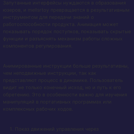
Запутанные интерфейсы нуждаются в образования
юзеров, и mellsrtoy превращается в результативным
инструментом для передачи знаний о
работоспособности продукта. Анимация может
показывать порядок поступков, показывать скрытые
функции и разъяснять механизм работы сложных
компонентов регулирования.
Анимированные инструкции больше результативны,
чем неподвижные инструкции, так как
представляют процесс в динамике. Пользователь
видит не только конечный исход, но и путь к его
обретению. Это в особенности важно для изучения
манипуляций в портативных программах или
комплексных рабочих ходов.
Показ движений управления через