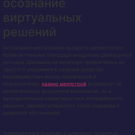
осознание
виртуальных
решений
Актуальные виртуальные продукты делаются все
более активными благодаря внедрению движущихся
методов. Динамика на мониторе превратилось из
простого украшения в сильный средство
взаимодействия между платформой и
пользователем.
казино меллстрой
формирует не
исключительно визуальное восприятие, но и
функциональные характеристики интерфейсного
решения, задавая успешность связи индивида с
цифровой обстановкой.
Анимационные подходы в цифровых продуктах