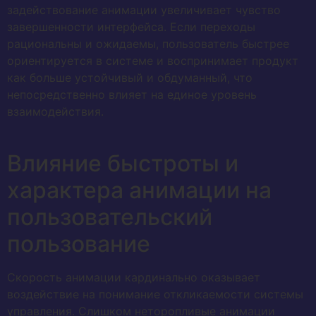
задействование анимации увеличивает чувство
завершенности интерфейса. Если переходы
рациональны и ожидаемы, пользователь быстрее
ориентируется в системе и воспринимает продукт
как больше устойчивый и обдуманный, что
непосредственно влияет на единое уровень
взаимодействия.
Влияние быстроты и
характера анимации на
пользовательский
пользование
Скорость анимации кардинально оказывает
воздействие на понимание откликаемости системы
управления. Слишком неторопливые анимации