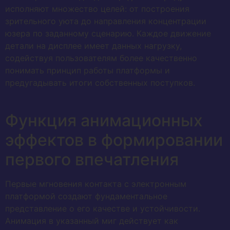
исполняют множество целей: от построения
зрительного уюта до направления концентрации
юзера по заданному сценарию. Каждое движение
детали на дисплее имеет данных нагрузку,
содействуя пользователям более качественно
понимать принцип работы платформы и
предугадывать итоги собственных поступков.
Функция анимационных
эффектов в формировании
первого впечатления
Первые мгновения контакта с электронным
платформой создают фундаментальное
представление о его качестве и устойчивости.
Анимация в указанный миг действует как