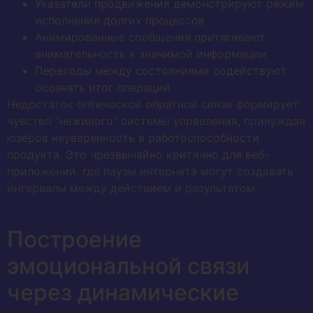
Указатели продвижения демонстрируют режим
исполнения долгих процессов
Анимированные сообщения притягивают
внимательность к значимой информации
Переходы между состояниями содействуют
осознать итог операций
Недостаток оптической обратной связи формирует
чувство “неживого” системы управления, принуждая
юзеров неуверенность в работоспособности
продукта. Это чрезвычайно критично для веб-
приложений, где паузы интернета могут создавать
интервалы между действием и результатом.
Построение
эмоциональной связи
через динамические