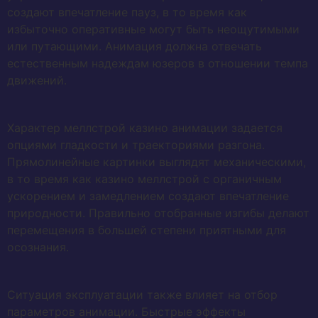
создают впечатление пауз, в то время как
избыточно оперативные могут быть неощутимыми
или путающими. Анимация должна отвечать
естественным надеждам юзеров в отношении темпа
движений.
Характер меллстрой казино анимации задается
опциями гладкости и траекториями разгона.
Прямолинейные картинки выглядят механическими,
в то время как казино меллстрой с органичным
ускорением и замедлением создают впечатление
природности. Правильно отобранные изгибы делают
перемещения в большей степени приятными для
осознания.
Ситуация эксплуатации также влияет на отбор
параметров анимации. Быстрые эффекты