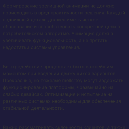
Формирование зрелищной анимации не должно
происходить в вред практичности решения. Каждый
подвижный деталь должен иметь четкое
обоснование и способствовать конкретной цели в
потребительском алгоритме. Анимация должна
увеличивать функциональность, а не прятать
недостатки системы управления.
Быстродействие продолжает быть важнейшим
моментом при введении движущихся вариантов.
Прекрасные, но тяжелые mellsrtoy могут задержать
функционирование платформы, чрезвычайно на
слабых девайсах. Оптимизация и испытание на
различных системах необходимы для обеспечения
стабильной деятельности.
Важно рассматривать склонности клиентов, а также