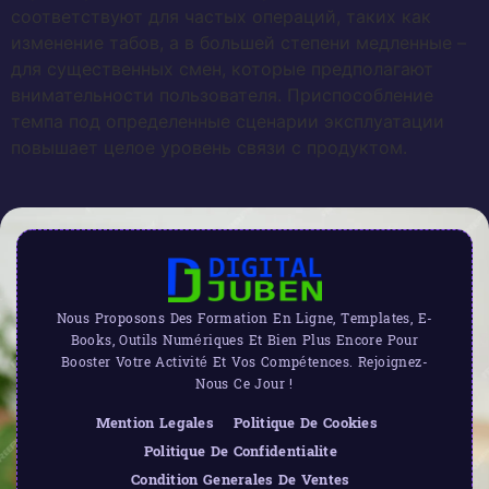
соответствуют для частых операций, таких как
изменение табов, а в большей степени медленные –
для существенных смен, которые предполагают
внимательности пользователя. Приспособление
темпа под определенные сценарии эксплуатации
повышает целое уровень связи с продуктом.
Nous Proposons Des Formation En Ligne, Templates, E-
Books, Outils Numériques Et Bien Plus Encore Pour
Booster Votre Activité Et Vos Compétences. Rejoignez-
Nous Ce Jour !
Mention Legales
Politique De Cookies
Politique De Confidentialite
Condition Generales De Ventes